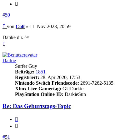
Zitieren
#50
Beitrag
von
Colt
»
11. Nov 2023, 20:59
Danke dir. ^^
Nach
oben
Darkie
Surfer Guy
Beiträge:
1851
Registriert:
28. Apr 2020, 17:53
Nintendo Switch Friendscode:
2691-7262-5135
Xbox Live Gamertag:
GUDarkie
PlayStation Online-ID:
DarkieSun
Re: Das Geburtstags-Topic
Zitieren
Zitieren
#51