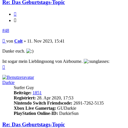
Re: Das Geburtstags-Topic
Zitieren
Zitieren
#48
Beitrag
von
Colt
»
11. Nov 2023, 15:41
Danke euch.
Ist sogar mein Lieblingssong von Airbourne.
Nach
oben
Darkie
Surfer Guy
Beiträge:
1851
Registriert:
28. Apr 2020, 17:53
Nintendo Switch Friendscode:
2691-7262-5135
Xbox Live Gamertag:
GUDarkie
PlayStation Online-ID:
DarkieSun
Re: Das Geburtstags-Topic