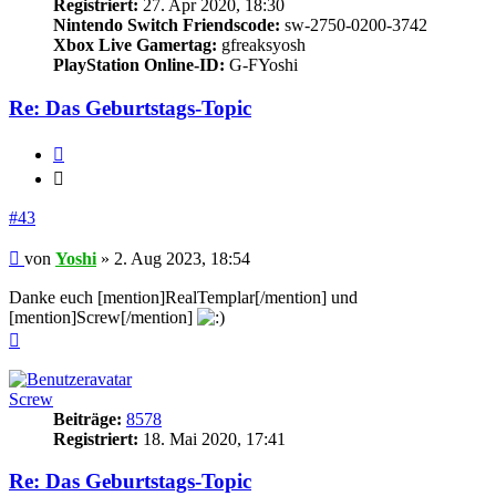
Registriert:
27. Apr 2020, 18:30
Nintendo Switch Friendscode:
sw-2750-0200-3742
Xbox Live Gamertag:
gfreaksyosh
PlayStation Online-ID:
G-FYoshi
Re: Das Geburtstags-Topic
Zitieren
Zitieren
#43
Beitrag
von
Yoshi
»
2. Aug 2023, 18:54
Danke euch [mention]RealTemplar[/mention] und
[mention]Screw[/mention]
Nach
oben
Screw
Beiträge:
8578
Registriert:
18. Mai 2020, 17:41
Re: Das Geburtstags-Topic