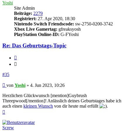
Yoshi
Site Admin
Beiträge:
2279
Registriert:
27. Apr 2020, 18:30
Nintendo Switch Friendscode:
sw-2750-0200-3742
Xbox Live Gamertag:
gfreaksyosh
PlayStation Online-ID:
G-FYoshi
Re: Das Geburtstags-Topic
Zitieren
Zitieren
#35
Beitrag
von
Yoshi
»
4. Jun 2023, 10:26
Herzlichen Glückwunsch [mention]Guybrush
Threepwood[/mention]! Anlässlich deines Geburtstages habe ich
auch einen
kleinen Wunsch
von dir heute mal erfüllt
.
Nach
oben
Screw