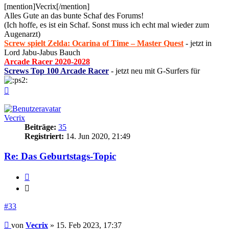
[mention]Vecrix[/mention]
Alles Gute an das bunte Schaf des Forums!
(Ich hoffe, es ist ein Schaf. Sonst muss ich echt mal wieder zum
Augenarzt)
Screw spielt Zelda: Ocarina of Time – Master Quest
- jetzt in
Lord Jabu-Jabus Bauch
Arcade Racer 2020-2028
Screws Top 100 Arcade Racer
- jetzt neu mit G-Surfers für
Nach
oben
Vecrix
Beiträge:
35
Registriert:
14. Jun 2020, 21:49
Re: Das Geburtstags-Topic
Zitieren
Zitieren
#33
Beitrag
von
Vecrix
»
15. Feb 2023, 17:37