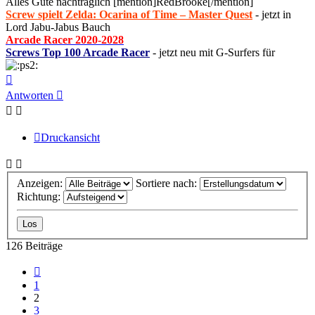
Alles Gute nachträglich [mention]RedBrooke[/mention]
Screw spielt Zelda: Ocarina of Time – Master Quest
- jetzt in
Lord Jabu-Jabus Bauch
Arcade Racer 2020-2028
Screws Top 100 Arcade Racer
- jetzt neu mit G-Surfers für
Nach
oben
Antworten
Druckansicht
Anzeigen:
Sortiere nach:
Richtung:
126 Beiträge
Vorherige
1
2
3