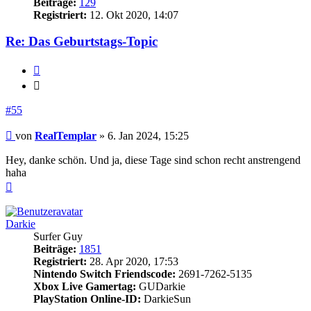
Beiträge:
129
Registriert:
12. Okt 2020, 14:07
Re: Das Geburtstags-Topic
Zitieren
Zitieren
#55
Beitrag
von
RealTemplar
»
6. Jan 2024, 15:25
Hey, danke schön. Und ja, diese Tage sind schon recht anstrengend
haha
Nach
oben
Darkie
Surfer Guy
Beiträge:
1851
Registriert:
28. Apr 2020, 17:53
Nintendo Switch Friendscode:
2691-7262-5135
Xbox Live Gamertag:
GUDarkie
PlayStation Online-ID:
DarkieSun