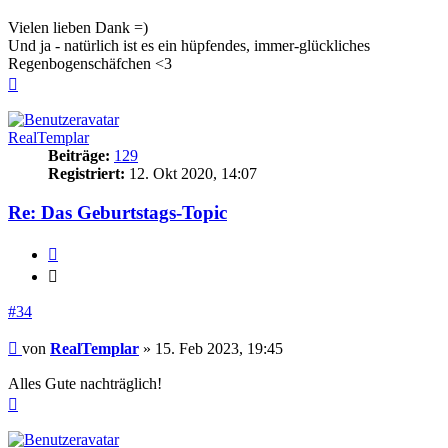
Vielen lieben Dank =)
Und ja - natürlich ist es ein hüpfendes, immer-glückliches
Regenbogenschäfchen <3
Nach
oben
RealTemplar
Beiträge:
129
Registriert:
12. Okt 2020, 14:07
Re: Das Geburtstags-Topic
Zitieren
Zitieren
#34
Beitrag
von
RealTemplar
»
15. Feb 2023, 19:45
Alles Gute nachträglich!
Nach
oben