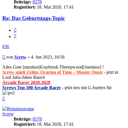
Beiträge:
8578
Registriert:
18. Mai 2020, 17:41
Re: Das Geburtstags-Topic
Zitieren
Zitieren
#36
Beitrag
von
Screw
»
4. Jun 2023, 10:56
Alles Gute [mention]Guybrush Threepwood[/mention] !
Screw spielt Zelda: Ocarina of Time – Master Quest
- jetzt in
Lord Jabu-Jabus Bauch
Arcade Racer 2020-2028
Screws Top 100 Arcade Racer
- jetzt neu mit G-Surfers für
Nach
oben
Screw
Beiträge:
8578
Registriert:
18. Mai 2020, 17:41