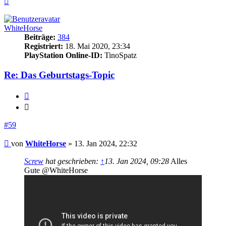
oben
WhiteHorse
Beiträge:
384
Registriert:
18. Mai 2020, 23:34
PlayStation Online-ID:
TinoSpatz
Re: Das Geburtstags-Topic
Zitieren
Zitieren
#59
Beitrag
von
WhiteHorse
»
13. Jan 2024, 22:32
Screw
hat geschrieben:
↑
13. Jan 2024, 09:28
Alles
Gute @WhiteHorse