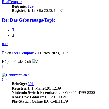
RealTemplar
Beiträge:
129
Registriert:
12. Okt 2020, 14:07
Re: Das Geburtstags-Topic
Zitieren
Zitieren
#47
Beitrag
von
RealTemplar
»
11. Nov 2023, 11:59
Häppi börsdei Colt
Nach
oben
Colt
Beiträge:
391
Registriert:
1. Mai 2020, 12:39
Nintendo Switch Friendscode:
SW-0611-4799-8300
Xbox Live Gamertag:
Colt111179
PlayStation Online-ID:
Colt111179