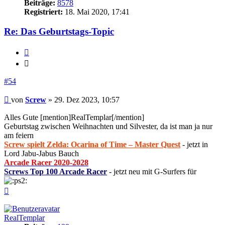
Beiträge:
8578
Registriert:
18. Mai 2020, 17:41
Re: Das Geburtstags-Topic
Zitieren
Zitieren
#54
Beitrag
von
Screw
»
29. Dez 2023, 10:57
Alles Gute [mention]RealTemplar[/mention]
Geburtstag zwischen Weihnachten und Silvester, da ist man ja nur
am feiern
Screw spielt Zelda: Ocarina of Time – Master Quest
- jetzt in
Lord Jabu-Jabus Bauch
Arcade Racer 2020-2028
Screws Top 100 Arcade Racer
- jetzt neu mit G-Surfers für
Nach
oben
RealTemplar