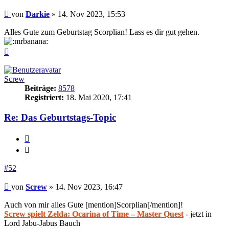
Beitrag
von
Darkie
»
14. Nov 2023, 15:53
Alles Gute zum Geburtstag Scorplian! Lass es dir gut gehen.
Nach
oben
Screw
Beiträge:
8578
Registriert:
18. Mai 2020, 17:41
Re: Das Geburtstags-Topic
Zitieren
Zitieren
#52
Beitrag
von
Screw
»
14. Nov 2023, 16:47
Auch von mir alles Gute [mention]Scorplian[/mention]!
Screw spielt Zelda: Ocarina of Time – Master Quest
- jetzt in
Lord Jabu-Jabus Bauch