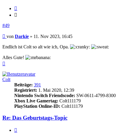
Zitieren
Zitieren
#49
Beitrag
von
Darkie
»
11. Nov 2023, 16:45
Endlich ist Colt so alt wie ich, Opa.
Alles Gute!
Nach
oben
Colt
Beiträge:
391
Registriert:
1. Mai 2020, 12:39
Nintendo Switch Friendscode:
SW-0611-4799-8300
Xbox Live Gamertag:
Colt111179
PlayStation Online-ID:
Colt111179
Re: Das Geburtstags-Topic
Zitieren