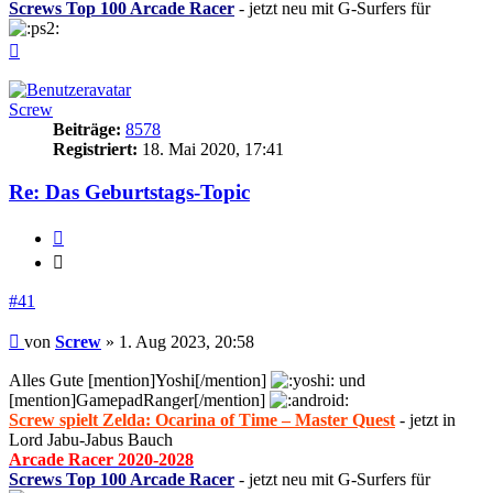
Screws Top 100 Arcade Racer
- jetzt neu mit G-Surfers für
Nach
oben
Screw
Beiträge:
8578
Registriert:
18. Mai 2020, 17:41
Re: Das Geburtstags-Topic
Zitieren
Zitieren
#41
Beitrag
von
Screw
»
1. Aug 2023, 20:58
Alles Gute [mention]Yoshi[/mention]
und
[mention]GamepadRanger[/mention]
Screw spielt Zelda: Ocarina of Time – Master Quest
- jetzt in
Lord Jabu-Jabus Bauch
Arcade Racer 2020-2028
Screws Top 100 Arcade Racer
- jetzt neu mit G-Surfers für