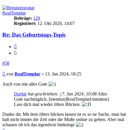
oben
RealTemplar
Beiträge:
129
Registriert:
12. Okt 2020, 14:07
Re: Das Geburtstags-Topic
Zitieren
Zitieren
#58
Beitrag
von
RealTemplar
»
13. Jan 2024, 18:25
Auch von mir alles Gute
Darkie
hat geschrieben:
↑
7. Jan 2024, 10:08
Alles
Gute nachträglich, [mention]RealTemplar[/mention]
Lass dich mal wieder öfters Blicken.
Danke dir. Mit dem öfters blicken lassen ist es so ne Sache, man hat
halt nicht immer die Zeit oder die Muße online zu gehen. Aber mal
schauen ob ich das irgendwie hinkriege
Nach