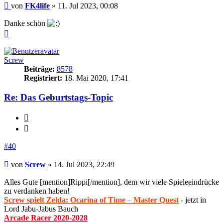
Beitrag
von
FK4life
»
11. Jul 2023, 00:08
Danke schön
Nach
oben
Screw
Beiträge:
8578
Registriert:
18. Mai 2020, 17:41
Re: Das Geburtstags-Topic
Zitieren
Zitieren
#40
Beitrag
von
Screw
»
14. Jul 2023, 22:49
Alles Gute [mention]Rippi[/mention], dem wir viele Spieleeindrücke
zu verdanken haben!
Screw spielt Zelda: Ocarina of Time – Master Quest
- jetzt in
Lord Jabu-Jabus Bauch
Arcade Racer 2020-2028