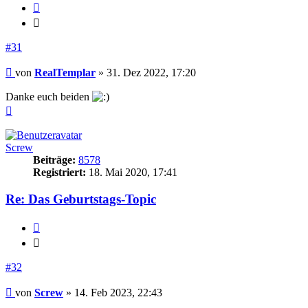
Zitieren
Zitieren
#31
Beitrag
von
RealTemplar
»
31. Dez 2022, 17:20
Danke euch beiden
Nach
oben
Screw
Beiträge:
8578
Registriert:
18. Mai 2020, 17:41
Re: Das Geburtstags-Topic
Zitieren
Zitieren
#32
Beitrag
von
Screw
»
14. Feb 2023, 22:43