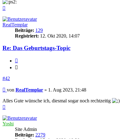
Nach
oben
RealTemplar
Beiträge:
129
Registriert:
12. Okt 2020, 14:07
Re: Das Geburtstags-Topic
Zitieren
Zitieren
#42
Beitrag
von
RealTemplar
»
1. Aug 2023, 21:48
Alles Gute wünsche ich, diesmal sogar noch rechtzeitig
Nach
oben
Yoshi
Site Admin
Beiträge:
2279