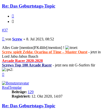
Re: Das Geburtstags-Topic
Zitieren
Zitieren
#37
Beitrag
von
Screw
»
8. Jul 2023, 08:52
Alles Gute [mention]FK4life[/mention] !
Screw spielt Zelda: Ocarina of Time – Master Quest
- jetzt in
Lord Jabu-Jabus Bauch
Arcade Racer 2020-2028
Screws Top 100 Arcade Racer
- jetzt neu mit G-Surfers für
Nach
oben
RealTemplar
Beiträge:
129
Registriert:
12. Okt 2020, 14:07
Re: Das Geburtstags-Topic