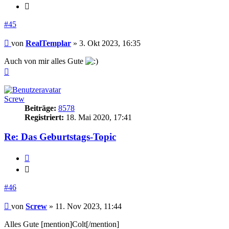
Zitieren
#45
Beitrag
von
RealTemplar
»
3. Okt 2023, 16:35
Auch von mir alles Gute
Nach
oben
Screw
Beiträge:
8578
Registriert:
18. Mai 2020, 17:41
Re: Das Geburtstags-Topic
Zitieren
Zitieren
#46
Beitrag
von
Screw
»
11. Nov 2023, 11:44
Alles Gute [mention]Colt[/mention]