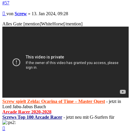
#57
Beitrag
von
Screw
»
13. Jan 2024, 09:28
Alles Gute [mention]WhiteHorse[/mention]
Screw spielt Zelda: Ocarina of Time – Master Quest
- jetzt in
Lord Jabu-Jabus Bauch
Arcade Racer 2020-2028
Screws Top 100 Arcade Racer
- jetzt neu mit G-Surfers für
Nach