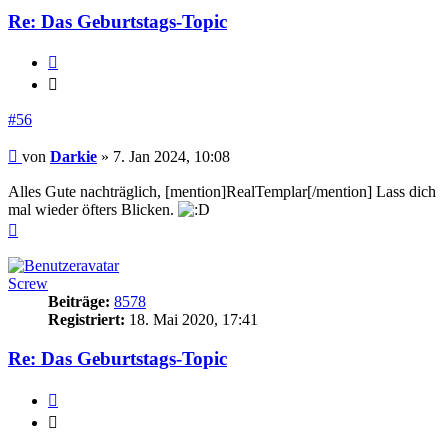
Re: Das Geburtstags-Topic
Zitieren
Zitieren
#56
Beitrag
von
Darkie
»
7. Jan 2024, 10:08
Alles Gute nachträglich, [mention]RealTemplar[/mention] Lass dich
mal wieder öfters Blicken.
Nach
oben
Screw
Beiträge:
8578
Registriert:
18. Mai 2020, 17:41
Re: Das Geburtstags-Topic
Zitieren
Zitieren