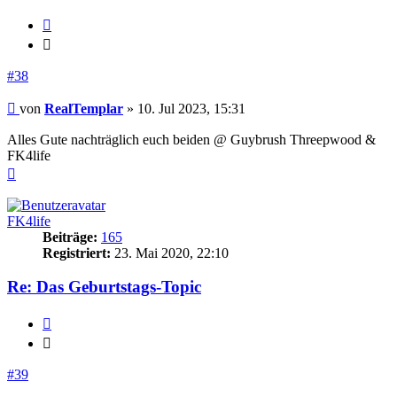
Zitieren
Zitieren
#38
Beitrag
von
RealTemplar
»
10. Jul 2023, 15:31
Alles Gute nachträglich euch beiden @ Guybrush Threepwood &
FK4life
Nach
oben
FK4life
Beiträge:
165
Registriert:
23. Mai 2020, 22:10
Re: Das Geburtstags-Topic
Zitieren
Zitieren
#39