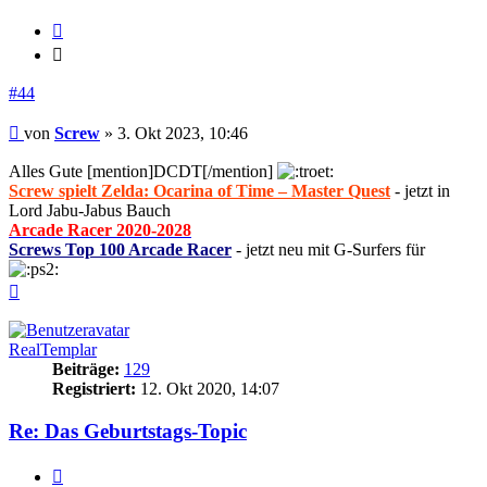
Zitieren
Zitieren
#44
Beitrag
von
Screw
»
3. Okt 2023, 10:46
Alles Gute [mention]DCDT[/mention]
Screw spielt Zelda: Ocarina of Time – Master Quest
- jetzt in
Lord Jabu-Jabus Bauch
Arcade Racer 2020-2028
Screws Top 100 Arcade Racer
- jetzt neu mit G-Surfers für
Nach
oben
RealTemplar
Beiträge:
129
Registriert:
12. Okt 2020, 14:07
Re: Das Geburtstags-Topic
Zitieren