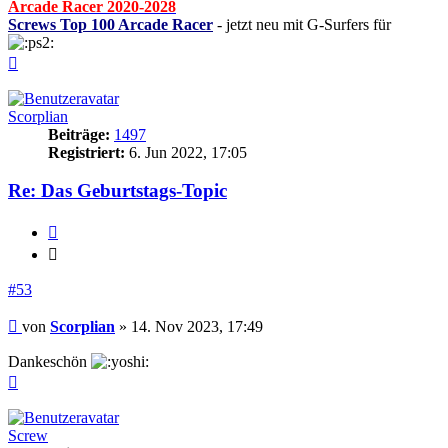
Arcade Racer 2020-2028
Screws Top 100 Arcade Racer
- jetzt neu mit G-Surfers für
Nach
oben
Scorplian
Beiträge:
1497
Registriert:
6. Jun 2022, 17:05
Re: Das Geburtstags-Topic
Zitieren
Zitieren
#53
Beitrag
von
Scorplian
»
14. Nov 2023, 17:49
Dankeschön
Nach
oben
Screw