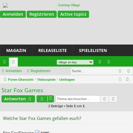
Anmelden
Registrieren
Active topics
MAGAZIN
RELEASELISTE
SPIELELISTEN
Magazin
Join Discord
Such
ch
Anmelden
or
Registrieren
n
eg
S
ne
Foren-Übersicht
en
Videospiele
Umfragen
m
ist
u
Star Fox Games
llz
el
rie
c
ug
de
Suche
re
Erweiter
Antworten
h
e
2 Beiträge • Seite
1
von
1
riff
n
n
Welche Star Fox Games gefallen euch?