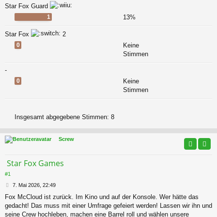
Star Fox Guard
1
13%
Star Fox
2
0
Keine
Stimmen
-
0
Keine
Stimmen
Insgesamt abgegebene Stimmen:
8
Screw
Star Fox Games
#1
B
7. Mai 2026, 22:49
e
Fox McCloud ist zurück. Im Kino und auf der Konsole. Wer hätte das
i
gedacht! Das muss mit einer Umfrage gefeiert werden! Lassen wir ihn und
t
r
seine Crew hochleben, machen eine Barrel roll und wählen unsere