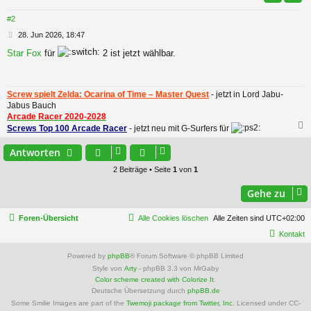
#2
B
28. Jun 2026, 18:47
e
Star Fox
für
2 ist jetzt wählbar.
i
t
r
a
Screw spielt Zelda: Ocarina of Time – Master Quest
- jetzt in Lord Jabu-
g
Jabus Bauch
Arcade Racer 2020-2028
Screws Top 100 Arcade Racer
- jetzt neu mit G-Surfers für
c
Antworten
2 Beiträge • Seite
1
von
1
Gehe zu
Foren-Übersicht
Alle Cookies löschen
Alle Zeiten sind
UTC+02:00
Kontakt
Powered by
phpBB
® Forum Software © phpBB Limited
Style von
Arty
- phpBB 3.3 von MrGaby
Color scheme created with Colorize It
.
Deutsche Übersetzung durch
phpBB.de
Some Smilie Images are part of the
Twemoji package from Twitter, Inc.
Licensed under CC-