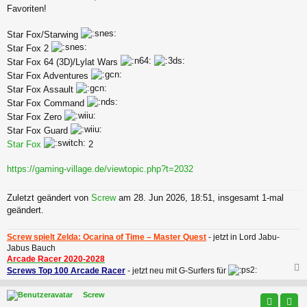
a
Favoriten!
g
Star Fox/Starwing
Star Fox 2
Star Fox 64 (3D)/Lylat Wars
Star Fox Adventures
Star Fox Assault
Star Fox Command
Star Fox Zero
Star Fox Guard
Star Fox
2
https://gaming-village.de/viewtopic.php?t=2032
Zuletzt geändert von
Screw
am 28. Jun 2026, 18:51, insgesamt 1-mal
geändert.
Screw spielt Zelda: Ocarina of Time – Master Quest
- jetzt in Lord Jabu-
Jabus Bauch
Arcade Racer 2020-2028
Screws Top 100 Arcade Racer
- jetzt neu mit G-Surfers für
c
Screw