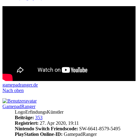
gamepadranger.de
Nach oben
GamepadRanger
LogoErfindungsKünstler
Beiträge:
353
Registriert:
27. Apr 2020, 19:11
Nintendo Switch Friendscode:
SW-6641-8579-5495
PlayStation Online-ID:
GamepadRanger