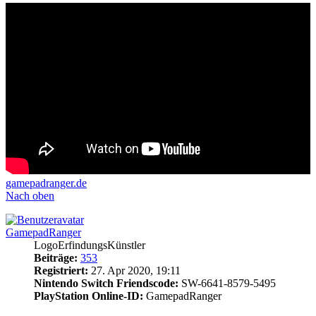
gamepadranger.de
Nach oben
GamepadRanger
LogoErfindungsKünstler
Beiträge:
353
Registriert:
27. Apr 2020, 19:11
Nintendo Switch Friendscode:
SW-6641-8579-5495
PlayStation Online-ID:
GamepadRanger