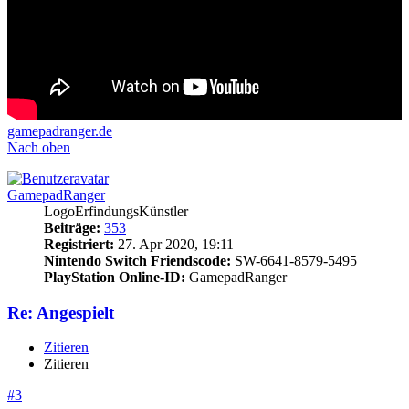
gamepadranger.de
Nach oben
GamepadRanger
LogoErfindungsKünstler
Beiträge:
353
Registriert:
27. Apr 2020, 19:11
Nintendo Switch Friendscode:
SW-6641-8579-5495
PlayStation Online-ID:
GamepadRanger
Re: Angespielt
Zitieren
Zitieren
#3