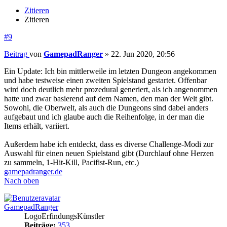
Zitieren
Zitieren
#9
Beitrag
von
GamepadRanger
»
22. Jun 2020, 20:56
Ein Update: Ich bin mittlerweile im letzten Dungeon angekommen
und habe testweise einen zweiten Spielstand gestartet. Offenbar
wird doch deutlich mehr prozedural generiert, als ich angenommen
hatte und zwar basierend auf dem Namen, den man der Welt gibt.
Sowohl, die Oberwelt, als auch die Dungeons sind dabei anders
aufgebaut und ich glaube auch die Reihenfolge, in der man die
Items erhält, variiert.
Außerdem habe ich entdeckt, dass es diverse Challenge-Modi zur
Auswahl für einen neuen Spielstand gibt (Durchlauf ohne Herzen
zu sammeln, 1-Hit-Kill, Pacifist-Run, etc.)
gamepadranger.de
Nach oben
GamepadRanger
LogoErfindungsKünstler
Beiträge:
353