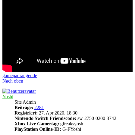
gamepadranger.de
Nach oben
Yoshi
Site Admin
Beiträge:
2281
Registriert:
27. Apr 2020, 18:30
Nintendo Switch Friendscode:
sw-2750-0200-3742
Xbox Live Gamertag:
gfreaksyosh
PlayStation Online-ID:
G-FYoshi