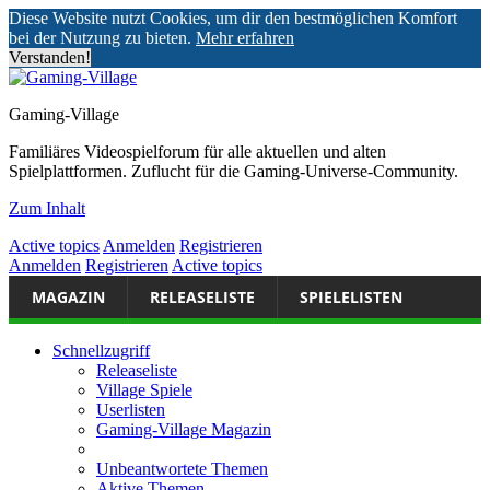
Diese Website nutzt Cookies, um dir den bestmöglichen Komfort
bei der Nutzung zu bieten.
Mehr erfahren
Verstanden!
Gaming-Village
Familiäres Videospielforum für alle aktuellen und alten
Spielplattformen. Zuflucht für die Gaming-Universe-Community.
Zum Inhalt
Active topics
Anmelden
Registrieren
Anmelden
Registrieren
Active topics
MAGAZIN
RELEASELISTE
SPIELELISTEN
Schnellzugriff
Releaseliste
Village Spiele
Userlisten
Gaming-Village Magazin
Unbeantwortete Themen
Aktive Themen