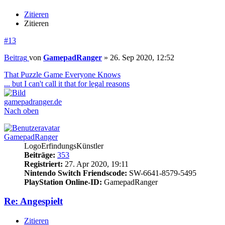
Zitieren
Zitieren
#13
Beitrag
von
GamepadRanger
»
26. Sep 2020, 12:52
That Puzzle Game Everyone Knows
... but I can't call it that for legal reasons
gamepadranger.de
Nach oben
GamepadRanger
LogoErfindungsKünstler
Beiträge:
353
Registriert:
27. Apr 2020, 19:11
Nintendo Switch Friendscode:
SW-6641-8579-5495
PlayStation Online-ID:
GamepadRanger
Re: Angespielt
Zitieren