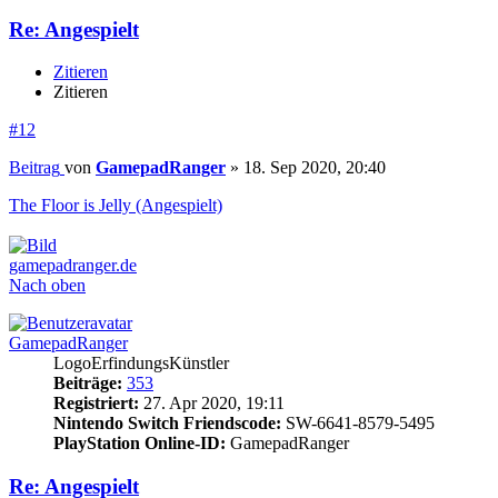
Re: Angespielt
Zitieren
Zitieren
#12
Beitrag
von
GamepadRanger
»
18. Sep 2020, 20:40
The Floor is Jelly (Angespielt)
gamepadranger.de
Nach oben
GamepadRanger
LogoErfindungsKünstler
Beiträge:
353
Registriert:
27. Apr 2020, 19:11
Nintendo Switch Friendscode:
SW-6641-8579-5495
PlayStation Online-ID:
GamepadRanger
Re: Angespielt