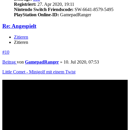
Registriert:
27. Apr 2020, 19:11
Nintendo Switch Friendscode:
SW-6641-8579-5495
PlayStation Online-ID:
GamepadRanger
Re: Angespielt
Zitieren
Zitieren
#10
Beitrag
von
GamepadRanger
»
10. Jul 2020, 07:53
Little Comet - Minigolf mit einem Twist