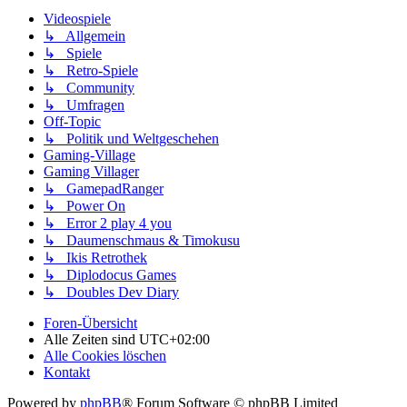
Videospiele
↳ Allgemein
↳ Spiele
↳ Retro-Spiele
↳ Community
↳ Umfragen
Off-Topic
↳ Politik und Weltgeschehen
Gaming-Village
Gaming Villager
↳ GamepadRanger
↳ Power On
↳ Error 2 play 4 you
↳ Daumenschmaus & Timokusu
↳ Ikis Retrothek
↳ Diplodocus Games
↳ Doubles Dev Diary
Foren-Übersicht
Alle Zeiten sind
UTC+02:00
Alle Cookies löschen
Kontakt
Powered by
phpBB
® Forum Software © phpBB Limited