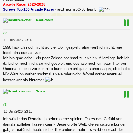
Arcade Racer 2020-2028
Screws Top 100 Arcade Racer
- jetzt neu mit G-Surfers für
c
RedBrooke
#2
B
16. Jun 2026, 23:02
e
1998 hab ich noch nicht so viel OoT gespielt, also weiß ich nicht, wie
i
frisch das damals war
t
r
Ich bin grad dabei, ein paar Zeldae nochmal zu spielen. Allerdings hab ich
a
da bisher noch nicht so viel gespielt und deshalb noch ein paar Titel vor
g
Ocarina of Time vor mir, also kann ich nicht ganz sicher sagen, ob ich die
N64-Version vorher nochmal spiele oder nicht. Wobei vorher eventuell
besser wär als hinterher
c
Screw
#3
B
16. Jun 2026, 23:16
e
Ich würde das Remake ja schon gerne spielen. Ob es das Gefühl von
i
damals aufleben lassen kann? Diese große Welt, die es da zu erkunden
t
r
gab, ist natürlich heute nichts Besonderes mehr. Es wirkt eher auf der