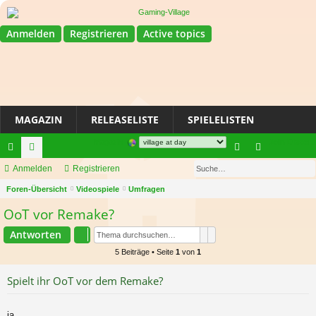
Anmelden
Registrieren
Active topics
MAGAZIN
RELEASELISTE
SPIELELISTEN
Magazin
Join Discord
Su
ch
Anmelden
or
Registrieren
n
eg
S
ne
Foren-Übersicht
en
Videospiele
Umfragen
m
ist
u
OoT vor Remake?
llz
el
rie
c
ug
Suche
Erweiterte Suche
de
re
Antworten
h
e
5 Beiträge • Seite
1
von
1
riff
n
n
Spielt ihr OoT vor dem Remake?
ja