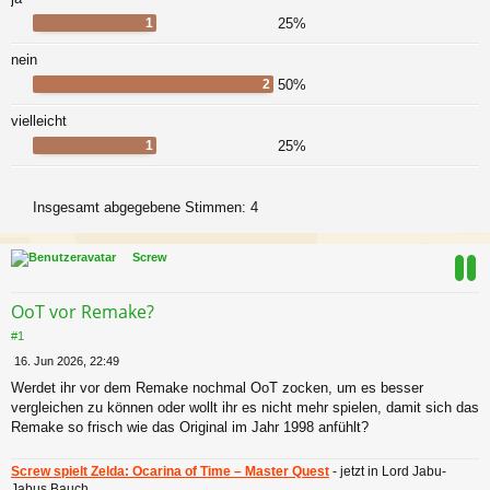
1
25%
nein
2
50%
vielleicht
1
25%
Insgesamt abgegebene Stimmen:
4
Screw
OoT vor Remake?
#1
B
16. Jun 2026, 22:49
e
Werdet ihr vor dem Remake nochmal OoT zocken, um es besser
i
vergleichen zu können oder wollt ihr es nicht mehr spielen, damit sich das
t
r
Remake so frisch wie das Original im Jahr 1998 anfühlt?
a
g
Screw spielt Zelda: Ocarina of Time – Master Quest
- jetzt in Lord Jabu-
Jabus Bauch