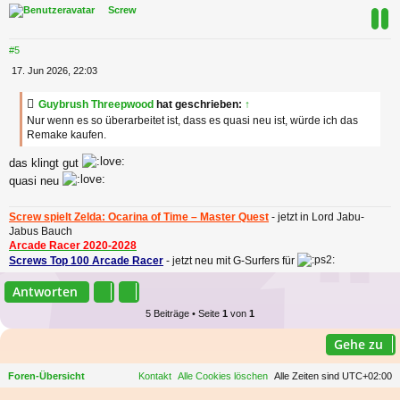
c
Screw
#5
B
17. Jun 2026, 22:03
e
i
Guybrush Threepwood
hat geschrieben:
↑
t
Nur wenn es so überarbeitet ist, dass es quasi neu ist, würde ich das
r
Remake kaufen.
a
g
das klingt gut
quasi neu
Screw spielt Zelda: Ocarina of Time – Master Quest
- jetzt in Lord Jabu-
Jabus Bauch
Arcade Racer 2020-2028
Screws Top 100 Arcade Racer
- jetzt neu mit G-Surfers für
c
Antworten
5 Beiträge • Seite
1
von
1
Gehe zu
Foren-Übersicht
Kontakt
Alle Cookies löschen
Alle Zeiten sind
UTC+02:00