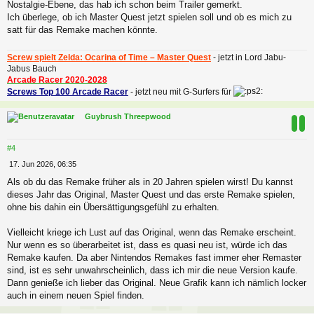
a
Nostalgie-Ebene, das hab ich schon beim Trailer gemerkt.
g
Ich überlege, ob ich Master Quest jetzt spielen soll und ob es mich zu
satt für das Remake machen könnte.
Screw spielt Zelda: Ocarina of Time – Master Quest
- jetzt in Lord Jabu-
Jabus Bauch
Arcade Racer 2020-2028
Screws Top 100 Arcade Racer
- jetzt neu mit G-Surfers für
c
Guybrush Threepwood
#4
B
17. Jun 2026, 06:35
e
Als ob du das Remake früher als in 20 Jahren spielen wirst! Du kannst
i
dieses Jahr das Original, Master Quest und das erste Remake spielen,
t
r
ohne bis dahin ein Übersättigungsgefühl zu erhalten.
a
g
Vielleicht kriege ich Lust auf das Original, wenn das Remake erscheint.
Nur wenn es so überarbeitet ist, dass es quasi neu ist, würde ich das
Remake kaufen. Da aber Nintendos Remakes fast immer eher Remaster
sind, ist es sehr unwahrscheinlich, dass ich mir die neue Version kaufe.
Dann genieße ich lieber das Original. Neue Grafik kann ich nämlich locker
auch in einem neuen Spiel finden.