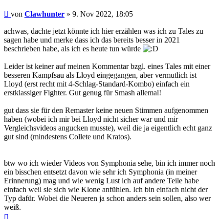
Beitrag
von
Clawhunter
»
9. Nov 2022, 18:05
achwas, dachte jetzt könnte ich hier erzählen was ich zu Tales zu
sagen habe und merke dass ich das bereits besser in 2021
beschrieben habe, als ich es heute tun würde
Leider ist keiner auf meinen Kommentar bzgl. eines Tales mit einer
besseren Kampfsau als Lloyd eingegangen, aber vermutlich ist
Lloyd (erst recht mit 4-Schlag-Standard-Kombo) einfach ein
erstklassiger Fighter. Gut genug für Smash allemal!
gut dass sie für den Remaster keine neuen Stimmen aufgenommen
haben (wobei ich mir bei Lloyd nicht sicher war und mir
Vergleichsvideos angucken musste), weil die ja eigentlich echt ganz
gut sind (mindestens Collete und Kratos).
btw wo ich wieder Videos von Symphonia sehe, bin ich immer noch
ein bisschen entsetzt davon wie sehr ich Symphonia (in meiner
Erinnerung) mag und wie wenig Lust ich auf andere Teile habe
einfach weil sie sich wie Klone anfühlen. Ich bin einfach nicht der
Typ dafür. Wobei die Neueren ja schon anders sein sollen, also wer
weiß.
Nach