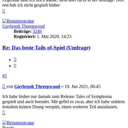
rest hab ich nicht gespielt bisher
Nach
oben
Guybrush Threepwood
Beiträge:
3249
Registriert:
1. Mai 2020, 14:23
Re: Das beste Tails of-Spiel (Umfrage)
Zitieren
Zitieren
#5
Beitrag
von
Guybrush Threepwood
»
19. Jun 2021, 06:45
Ich habe bisher nur damals zum Release Tales of Symphonia
gespielt und auch beendet. Mir gefiel es zwar, aber ich habe seitdem
trotzdem keinen Drang verspürt, einen weiteren Teil anzufassen.
Nach
oben
Ryudo