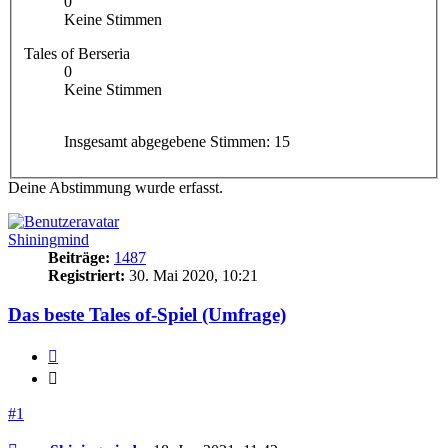
0
Keine Stimmen
Tales of Berseria
0
Keine Stimmen
Insgesamt abgegebene Stimmen:
15
Deine Abstimmung wurde erfasst.
Shiningmind
Beiträge:
1487
Registriert:
30. Mai 2020, 10:21
Das beste Tales of-Spiel (Umfrage)
Zitieren
Zitieren
#1
Beitrag