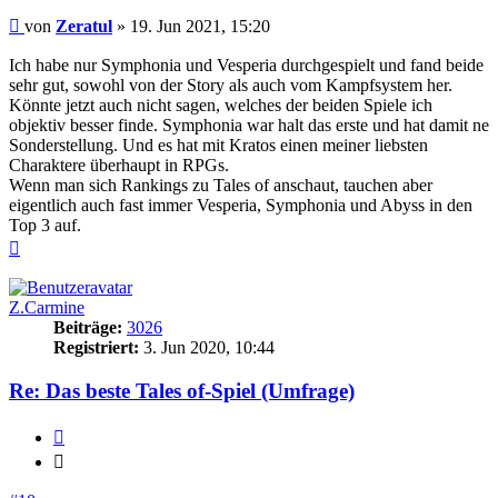
Beitrag
von
Zeratul
»
19. Jun 2021, 15:20
Ich habe nur Symphonia und Vesperia durchgespielt und fand beide
sehr gut, sowohl von der Story als auch vom Kampfsystem her.
Könnte jetzt auch nicht sagen, welches der beiden Spiele ich
objektiv besser finde. Symphonia war halt das erste und hat damit ne
Sonderstellung. Und es hat mit Kratos einen meiner liebsten
Charaktere überhaupt in RPGs.
Wenn man sich Rankings zu Tales of anschaut, tauchen aber
eigentlich auch fast immer Vesperia, Symphonia und Abyss in den
Top 3 auf.
Nach
oben
Z.Carmine
Beiträge:
3026
Registriert:
3. Jun 2020, 10:44
Re: Das beste Tales of-Spiel (Umfrage)
Zitieren
Zitieren