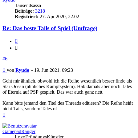
Tausendsassa
Beiträge:
3218
Registriert:
27. Apr 2020, 22:02
Re: Das beste Tails of-Spiel (Umfrage)
Zitieren
Zitieren
#6
Beitrag
von
Ryudo
»
19. Jun 2021, 09:23
Geht mir ähnlich, obwohl ich die Reihe wesentlich besser finde als
Star Ocean (ähnliches Kampfsystem). Hab damals aber noch Tales
of Eternia auf PSP gespielt. Das war auch ganz nett.
Kann bitte jemand den Titel des Threads editieren? Die Reihe heißt
nicht Tails, sondern Tales of...
Nach
oben
GamepadRanger
LogoErfindungsKünstler