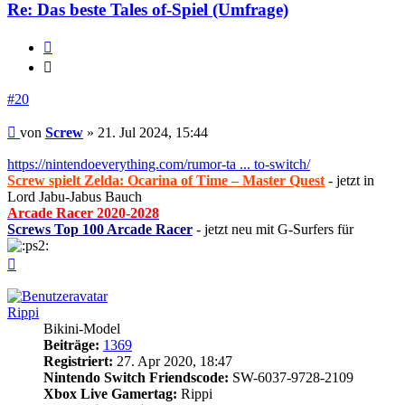
Re: Das beste Tales of-Spiel (Umfrage)
Zitieren
Zitieren
#20
Beitrag
von
Screw
»
21. Jul 2024, 15:44
https://nintendoeverything.com/rumor-ta ... to-switch/
Screw spielt Zelda: Ocarina of Time – Master Quest
- jetzt in
Lord Jabu-Jabus Bauch
Arcade Racer 2020-2028
Screws Top 100 Arcade Racer
- jetzt neu mit G-Surfers für
Nach
oben
Rippi
Bikini-Model
Beiträge:
1369
Registriert:
27. Apr 2020, 18:47
Nintendo Switch Friendscode:
SW-6037-9728-2109
Xbox Live Gamertag:
Rippi