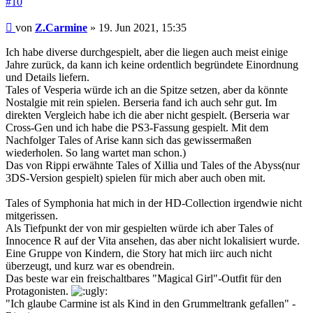
#10
Beitrag
von
Z.Carmine
»
19. Jun 2021, 15:35
Ich habe diverse durchgespielt, aber die liegen auch meist einige
Jahre zurück, da kann ich keine ordentlich begründete Einordnung
und Details liefern.
Tales of Vesperia würde ich an die Spitze setzen, aber da könnte
Nostalgie mit rein spielen. Berseria fand ich auch sehr gut. Im
direkten Vergleich habe ich die aber nicht gespielt. (Berseria war
Cross-Gen und ich habe die PS3-Fassung gespielt. Mit dem
Nachfolger Tales of Arise kann sich das gewissermaßen
wiederholen. So lang wartet man schon.)
Das von Rippi erwähnte Tales of Xillia und Tales of the Abyss(nur
3DS-Version gespielt) spielen für mich aber auch oben mit.
Tales of Symphonia hat mich in der HD-Collection irgendwie nicht
mitgerissen.
Als Tiefpunkt der von mir gespielten würde ich aber Tales of
Innocence R auf der Vita ansehen, das aber nicht lokalisiert wurde.
Eine Gruppe von Kindern, die Story hat mich iirc auch nicht
überzeugt, und kurz war es obendrein.
Das beste war ein freischaltbares "Magical Girl"-Outfit für den
Protagonisten.
"Ich glaube Carmine ist als Kind in den Grummeltrank gefallen" -