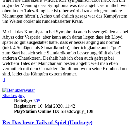
waren die Charaktere WIRKLICH sympathisch/cool IMO, ich bin
sogar der Meinung dass Symphonia was das angeht, vermutlich weit
oben in der Tales-Rangliste ist (aber würd dazu auch gern andere
Meinungen hören!). Achso und ehrlich gesagt war das Kampfystem
um Welten cooler als rundenbasierter Kram.
Mir hat das Kampfystem bei Symphonia auch besser gefallen als bei
Abyss oder Vesperia, aber kann auch daran liegen dass ich Lloyd
später so gut ausgestattet hatte, dass er besser abging als normal
(inkl. 4 Schlägen als Stanardkombo), aber ich glaube auch "pur"
zum Start hat sich seine Standardkombo besser angefühlt als bei
anderen Charakteren. Deshalb hab ich oben auch gefragt bei
welchem Tales der Mainchar am besten abgeht; weil man eben
vermutlich mit dem Charakter kämpft und wenn seine Kombos lame
sind, leidet das Kämpfen extrem drunter.
Nach
oben
Shadowguy
Beiträge:
305
Registriert:
10. Mai 2020, 11:42
PlayStation Online-ID:
SHadowguy_108
Re: Das beste Tails of-Spiel (Umfrage)