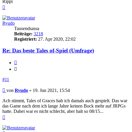
Rippi
Nach
oben
Ryudo
Tausendsassa
Beiträge:
3218
Registriert:
27. Apr 2020, 22:02
Re: Das beste Tales of-Spiel (Umfrage)
Zitieren
Zitieren
#11
Beitrag
von
Ryudo
»
19. Jun 2021, 15:54
Ach stimmt, Tales of Graces hab ich damals auch gespielt. Das war
das Game nach dem ich lange Jahre keinen Bock mehr auf JRPGs
hatte. Dabei war es nicht schlecht, aber halt so 08/15...
Nach
oben