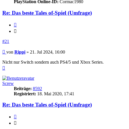
PlayStation Online-ID:
Cormac1980
Re: Das beste Tales of-Spiel (Umfrage)
Zitieren
Zitieren
#21
Beitrag
von
Rippi
»
21. Jul 2024, 16:00
Nicht nur Switch sondern auch PS4/5 und Xbox Series.
Nach
oben
Screw
Beiträge:
8592
Registriert:
18. Mai 2020, 17:41
Re: Das beste Tales of-Spiel (Umfrage)
Zitieren
Zitieren