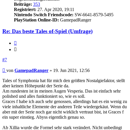
Beiträge:
353
Registriert:
27. Apr 2020, 19:11
Nintendo Switch Friendscode:
SW-6641-8579-5495
PlayStation Online-ID:
GamepadRanger
Re: Das beste Tales of-Spiel (Umfrage)
Zitieren
Zitieren
#7
Beitrag
von
GamepadRanger
»
19. Jun 2021, 12:56
Tales of Symphonia hat für mich den größten Nostalgiefaktor, stellt
aber keinen Höhepunkt der Serie da.
Am rundesten ist in meinen Augen Vesperia. Das ist einfach sehr
polished und alles funktioniert so, wie es soll.
Graces f habe ich auch sehr genossen, allerdings hat es ein wenig zu
viele inhaltliche Elemente der anderen Teile wiedergekäut. Wenn du
aber mit der Serie noch gar nicht wirklich vertraut bist, ist Graces f
ein super einstieg. Abyss eigentlich genau so.
Ab Xillia wurde die Formel sehr stark verändert. Nicht unbedingt