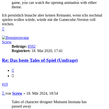
game, you can watch the opening animation with either
theme.
Ich persönlich brauche aber keinen Remaster, wenn ichs nochmal
spielen wollen würde, würde mir die Gamecube-Version voll
reichen.
Nach
oben
Screw
Beiträge:
8592
Registriert:
18. Mai 2020, 17:41
Re: Das beste Tales of-Spiel (Umfrage)
Zitieren
Zitieren
#19
Beitrag
von
Screw
»
18. Mär 2024, 18:54
Tales of character designer Mutsumi Inomata has
passed away