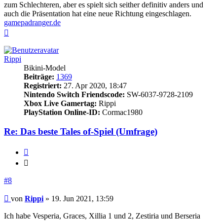
zum Schlechteren, aber es spielt sich seither definitiv anders und
auch die Präsentation hat eine neue Richtung eingeschlagen.
gamepadranger.de
Nach
oben
Rippi
Bikini-Model
Beiträge:
1369
Registriert:
27. Apr 2020, 18:47
Nintendo Switch Friendscode:
SW-6037-9728-2109
Xbox Live Gamertag:
Rippi
PlayStation Online-ID:
Cormac1980
Re: Das beste Tales of-Spiel (Umfrage)
Zitieren
Zitieren
#8
Beitrag
von
Rippi
»
19. Jun 2021, 13:59
Ich habe Vesperia, Graces, Xillia 1 und 2, Zestiria und Berseria