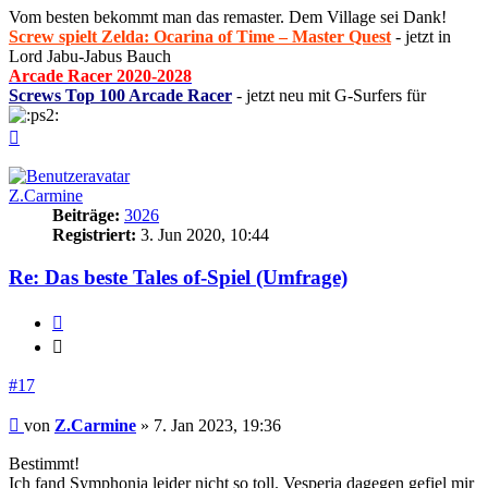
Vom besten bekommt man das remaster. Dem Village sei Dank!
Screw spielt Zelda: Ocarina of Time – Master Quest
- jetzt in
Lord Jabu-Jabus Bauch
Arcade Racer 2020-2028
Screws Top 100 Arcade Racer
- jetzt neu mit G-Surfers für
Nach
oben
Z.Carmine
Beiträge:
3026
Registriert:
3. Jun 2020, 10:44
Re: Das beste Tales of-Spiel (Umfrage)
Zitieren
Zitieren
#17
Beitrag
von
Z.Carmine
»
7. Jan 2023, 19:36
Bestimmt!
Ich fand Symphonia leider nicht so toll. Vesperia dagegen gefiel mir