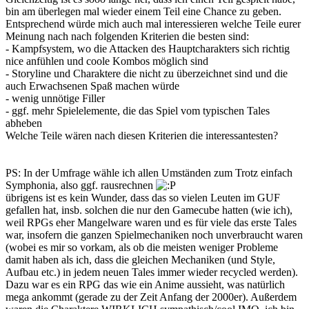
bin am überlegen mal wieder einem Teil eine Chance zu geben.
Entsprechend würde mich auch mal interessieren welche Teile eurer
Meinung nach nach folgenden Kriterien die besten sind:
- Kampfsystem, wo die Attacken des Hauptcharakters sich richtig
nice anfühlen und coole Kombos möglich sind
- Storyline und Charaktere die nicht zu überzeichnet sind und die
auch Erwachsenen Spaß machen würde
- wenig unnötige Filler
- ggf. mehr Spielelemente, die das Spiel vom typischen Tales
abheben
Welche Teile wären nach diesen Kriterien die interessantesten?
PS: In der Umfrage wähle ich allen Umständen zum Trotz einfach
Symphonia, also ggf. rausrechnen
übrigens ist es kein Wunder, dass das so vielen Leuten im GUF
gefallen hat, insb. solchen die nur den Gamecube hatten (wie ich),
weil RPGs eher Mangelware waren und es für viele das erste Tales
war, insofern die ganzen Spielmechaniken noch unverbraucht waren
(wobei es mir so vorkam, als ob die meisten weniger Probleme
damit haben als ich, dass die gleichen Mechaniken (und Style,
Aufbau etc.) in jedem neuen Tales immer wieder recycled werden).
Dazu war es ein RPG das wie ein Anime aussieht, was natürlich
mega ankommt (gerade zu der Zeit Anfang der 2000er). Außerdem