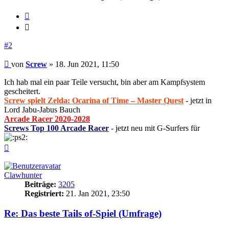
Zitieren
Zitieren
#2
Beitrag
von
Screw
»
18. Jun 2021, 11:50
Ich hab mal ein paar Teile versucht, bin aber am Kampfsystem
gescheitert.
Screw spielt Zelda: Ocarina of Time – Master Quest
- jetzt in
Lord Jabu-Jabus Bauch
Arcade Racer 2020-2028
Screws Top 100 Arcade Racer
- jetzt neu mit G-Surfers für
Nach
oben
Clawhunter
Beiträge:
3205
Registriert:
21. Jan 2021, 23:50
Re: Das beste Tails of-Spiel (Umfrage)