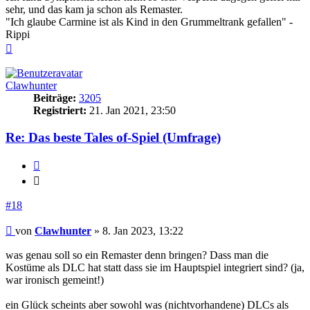
sehr, und das kam ja schon als Remaster.
"Ich glaube Carmine ist als Kind in den Grummeltrank gefallen" -
Rippi
Nach
oben
Clawhunter
Beiträge:
3205
Registriert:
21. Jan 2021, 23:50
Re: Das beste Tales of-Spiel (Umfrage)
Zitieren
Zitieren
#18
Beitrag
von
Clawhunter
»
8. Jan 2023, 13:22
was genau soll so ein Remaster denn bringen? Dass man die
Kostüme als DLC hat statt dass sie im Hauptspiel integriert sind? (ja,
war ironisch gemeint!)
ein Glück scheints aber sowohl was (nichtvorhandene) DLCs als