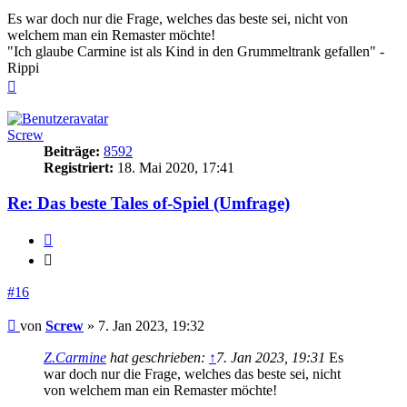
Es war doch nur die Frage, welches das beste sei, nicht von
welchem man ein Remaster möchte!
"Ich glaube Carmine ist als Kind in den Grummeltrank gefallen" -
Rippi
Nach
oben
Screw
Beiträge:
8592
Registriert:
18. Mai 2020, 17:41
Re: Das beste Tales of-Spiel (Umfrage)
Zitieren
Zitieren
#16
Beitrag
von
Screw
»
7. Jan 2023, 19:32
Z.Carmine
hat geschrieben:
↑
7. Jan 2023, 19:31
Es
war doch nur die Frage, welches das beste sei, nicht
von welchem man ein Remaster möchte!