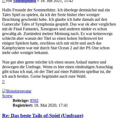
von
Shiningmind
»
18. Jun 2021, 11:42
Hallo Freunde der Sommerhitze. Ich überlege demnächst mal ein
Tales Spiel zu spielen, da ich der Serie bisher eher weniger
Beachtung geschenkt habe. Ich glaube ich habe damals auf den
Gamecube Tales of Symphonia gespielt. Das war ok aber verglichen
mit de Final Fantasies, Xenogears und anderen stinkte es schon
gewaltig ab. Zumindest meiner Meinung nach. Es war keineswegs
schlecht aber warum der Titel so einen hohen Stellenwert bei
einigen Spielern hatte, erschloss sich mir nicht und auch das
Kampfsystem war mir durch Star Ocean 2 auf der PS One schon
mehr oder weniger bekannt.
Nun gut aber gerne möchte ich einen neuen Anlauf starten und
deswegen die Umfrage. Wenn es hier einen eindeutigen Ausschlag
gibt schau ich mal, ob der Titel auf einer Palttform spielbar ist, die
ich auch besitze. Gerne begründet auch eure Wahl.
Nach
oben
Screw
Beiträge:
8592
Registriert:
18. Mai 2020, 17:41
Re: Das beste Tails of-Spiel (Umfrage)