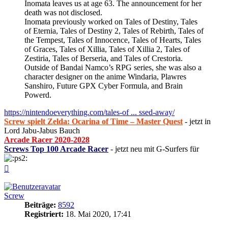
Inomata leaves us at age 63. The announcement for her
death was not disclosed.
Inomata previously worked on Tales of Destiny, Tales
of Eternia, Tales of Destiny 2, Tales of Rebirth, Tales of
the Tempest, Tales of Innocence, Tales of Hearts, Tales
of Graces, Tales of Xillia, Tales of Xillia 2, Tales of
Zestiria, Tales of Berseria, and Tales of Crestoria.
Outside of Bandai Namco’s RPG series, she was also a
character designer on the anime Windaria, Plawres
Sanshiro, Future GPX Cyber Formula, and Brain
Powerd.
https://nintendoeverything.com/tales-of ... ssed-away/
Screw spielt Zelda: Ocarina of Time – Master Quest
- jetzt in
Lord Jabu-Jabus Bauch
Arcade Racer 2020-2028
Screws Top 100 Arcade Racer
- jetzt neu mit G-Surfers für
Nach
oben
Screw
Beiträge:
8592
Registriert:
18. Mai 2020, 17:41