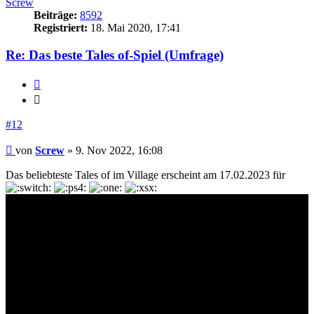
Screw
Beiträge:
8592
Registriert:
18. Mai 2020, 17:41
Re: Das beste Tales of-Spiel (Umfrage)
Zitieren
Zitieren
#12
Beitrag
von
Screw
»
9. Nov 2022, 16:08
Das beliebteste Tales of im Village erscheint am 17.02.2023 für