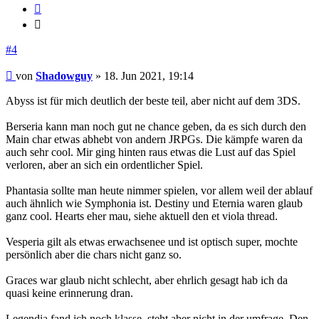
Zitieren
Zitieren
#4
Beitrag
von
Shadowguy
»
18. Jun 2021, 19:14
Abyss ist für mich deutlich der beste teil, aber nicht auf dem 3DS.
Berseria kann man noch gut ne chance geben, da es sich durch den
Main char etwas abhebt von andern JRPGs. Die kämpfe waren da
auch sehr cool. Mir ging hinten raus etwas die Lust auf das Spiel
verloren, aber an sich ein ordentlicher Spiel.
Phantasia sollte man heute nimmer spielen, vor allem weil der ablauf
auch ähnlich wie Symphonia ist. Destiny und Eternia waren glaub
ganz cool. Hearts eher mau, siehe aktuell den et viola thread.
Vesperia gilt als etwas erwachsenee und ist optisch super, mochte
persönlich aber die chars nicht ganz so.
Graces war glaub nicht schlecht, aber ehrlich gesagt hab ich da
quasi keine erinnerung dran.
Legendia fand ich noch klasse, steht aber nicht in der umfrage. Den