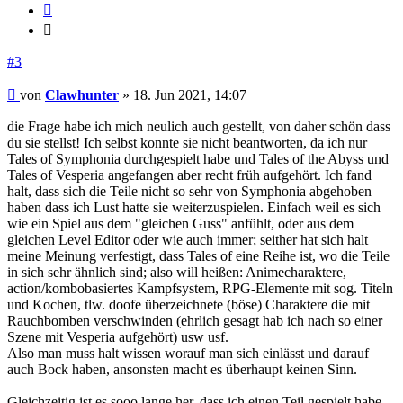
Zitieren
Zitieren
#3
Beitrag
von
Clawhunter
»
18. Jun 2021, 14:07
die Frage habe ich mich neulich auch gestellt, von daher schön dass
du sie stellst! Ich selbst konnte sie nicht beantworten, da ich nur
Tales of Symphonia durchgespielt habe und Tales of the Abyss und
Tales of Vesperia angefangen aber recht früh aufgehört. Ich fand
halt, dass sich die Teile nicht so sehr von Symphonia abgehoben
haben dass ich Lust hatte sie weiterzuspielen. Einfach weil es sich
wie ein Spiel aus dem "gleichen Guss" anfühlt, oder aus dem
gleichen Level Editor oder wie auch immer; seither hat sich halt
meine Meinung verfestigt, dass Tales of eine Reihe ist, wo die Teile
in sich sehr ähnlich sind; also will heißen: Animecharaktere,
action/kombobasiertes Kampfsystem, RPG-Elemente mit sog. Titeln
und Kochen, tlw. doofe überzeichnete (böse) Charaktere die mit
Rauchbomben verschwinden (ehrlich gesagt hab ich nach so einer
Szene mit Vesperia aufgehört) usw usf.
Also man muss halt wissen worauf man sich einlässt und darauf
auch Bock haben, ansonsten macht es überhaupt keinen Sinn.
Gleichzeitig ist es sooo lange her, dass ich einen Teil gespielt habe,