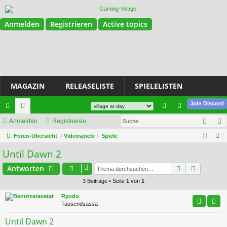
Anmelden
Registrieren
Active topics
MAGAZIN
RELEASELISTE
SPIELELISTEN
Magazin
Join Discord
Such
ch
Anmelden
or
Registrieren
n
eg
S
ne
Foren-Übersicht
en
Videospiele
Spiele
m
ist
u
Until Dawn 2
llz
el
rie
c
ug
de
re
Suche
Erweiter
Antworten
h
e
3 Beiträge • Seite
1
von
1
riff
n
n
Ryudo
Tausendsassa
Until Dawn 2