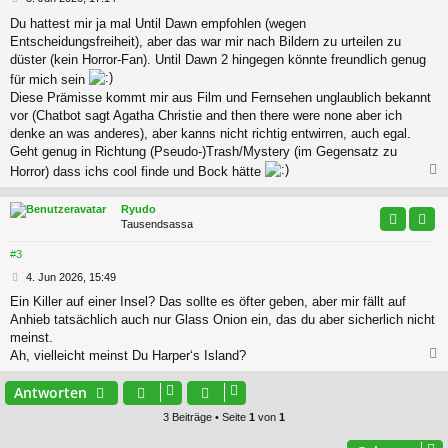
e
Du hattest mir ja mal Until Dawn empfohlen (wegen
i
Entscheidungsfreiheit), aber das war mir nach Bildern zu urteilen zu
t
r
düster (kein Horror-Fan). Until Dawn 2 hingegen könnte freundlich genug
a
für mich sein
g
Diese Prämisse kommt mir aus Film und Fernsehen unglaublich bekannt
vor (Chatbot sagt Agatha Christie and then there were none aber ich
denke an was anderes), aber kanns nicht richtig entwirren, auch egal.
Geht genug in Richtung (Pseudo-)Trash/Mystery (im Gegensatz zu
Horror) dass ichs cool finde und Bock hätte
c
Ryudo
Tausendsassa
#3
B
4. Jun 2026, 15:49
e
Ein Killer auf einer Insel? Das sollte es öfter geben, aber mir fällt auf
i
Anhieb tatsächlich auch nur Glass Onion ein, das du aber sicherlich nicht
t
r
meinst.
a
Ah, vielleicht meinst Du Harper‘s Island?
g
c
Antworten
3 Beiträge • Seite
1
von
1