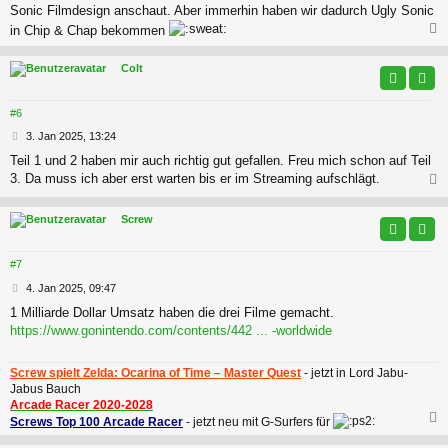
Sonic Filmdesign anschaut. Aber immerhin haben wir dadurch Ugly Sonic
in Chip & Chap bekommen
c
Colt
#6
B
3. Jan 2025, 13:24
e
Teil 1 und 2 haben mir auch richtig gut gefallen. Freu mich schon auf Teil
i
3. Da muss ich aber erst warten bis er im Streaming aufschlägt.
t
r
a
c
Screw
g
#7
B
4. Jan 2025, 09:47
e
1 Milliarde Dollar Umsatz haben die drei Filme gemacht.
i
https://www.gonintendo.com/contents/442 ... -worldwide
t
r
a
Screw spielt Zelda: Ocarina of Time – Master Quest
- jetzt in Lord Jabu-
g
Jabus Bauch
Arcade Racer 2020-2028
Screws Top 100 Arcade Racer
- jetzt neu mit G-Surfers für