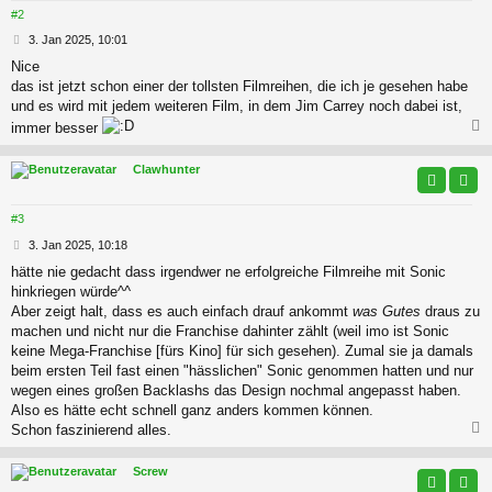
#2
B
3. Jan 2025, 10:01
e
Nice
i
das ist jetzt schon einer der tollsten Filmreihen, die ich je gesehen habe
t
r
und es wird mit jedem weiteren Film, in dem Jim Carrey noch dabei ist,
a
immer besser
g
c
Clawhunter
#3
B
3. Jan 2025, 10:18
e
hätte nie gedacht dass irgendwer ne erfolgreiche Filmreihe mit Sonic
i
hinkriegen würde^^
t
r
Aber zeigt halt, dass es auch einfach drauf ankommt
was Gutes
draus zu
a
machen und nicht nur die Franchise dahinter zählt (weil imo ist Sonic
g
keine Mega-Franchise [fürs Kino] für sich gesehen). Zumal sie ja damals
beim ersten Teil fast einen "hässlichen" Sonic genommen hatten und nur
wegen eines großen Backlashs das Design nochmal angepasst haben.
Also es hätte echt schnell ganz anders kommen können.
Schon faszinierend alles.
c
Screw