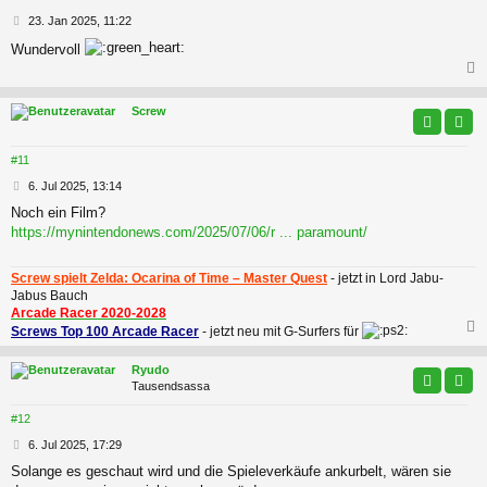
B
23. Jan 2025, 11:22
e
Wundervoll
i
t
r
a
c
Screw
g
#11
B
6. Jul 2025, 13:14
e
Noch ein Film?
i
https://mynintendonews.com/2025/07/06/r ... paramount/
t
r
a
Screw spielt Zelda: Ocarina of Time – Master Quest
- jetzt in Lord Jabu-
g
Jabus Bauch
Arcade Racer 2020-2028
Screws Top 100 Arcade Racer
- jetzt neu mit G-Surfers für
c
Ryudo
Tausendsassa
#12
B
6. Jul 2025, 17:29
e
Solange es geschaut wird und die Spieleverkäufe ankurbelt, wären sie
i