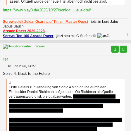
lassen. Offiziell wurde der neue Titel aber noch nicht bestätigt.
https://www.play3.de/2025/10/27/sonic-t ... eue-titel/
Screw spielt Zelda: Ocarina of Time – Master Quest
- jetzt in Lord Jabu-
Jabus Bauch
Arcade Racer 2020-2028
Screws Top 100 Arcade Racer
- jetzt neu mit G-Surfers für
c
Screw
#14
B
18. Jan 2026, 14:27
e
Sonic 4: Back to the Future
i
t
r
Erste Details zur Handlung von Sonic 4 sind online durch den
a
Filminsider Daniel Richtman aufgetaucht. Ob Richtman als Quelle
g
vertrauenswürdig ist, bleibt abzuwarten.
Gerüchten zufolge soll die
charmante Amy neben dem teuflischen Robotnik und Metal Sonic eine
Schlüsselrolle im kommenden Film spielen. Hier eine kurze
Zusammenfassung der Handlung:
„Amy stammt aus einer alternativen Zukunft/einer anderen Erde, auf der
Robotnik und Metal Sonic die Welt beherrschen. Sie reist in diese
Realität – die Vergangenheit –, um dies zu verhindern.“