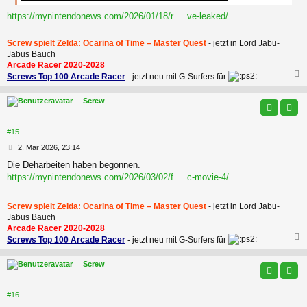
https://mynintendonews.com/2026/01/18/r ... ve-leaked/
Screw spielt Zelda: Ocarina of Time – Master Quest
- jetzt in Lord Jabu-
Jabus Bauch
Arcade Racer 2020-2028
Screws Top 100 Arcade Racer
- jetzt neu mit G-Surfers für
c
Screw
#15
B
2. Mär 2026, 23:14
e
Die Deharbeiten haben begonnen.
i
https://mynintendonews.com/2026/03/02/f ... c-movie-4/
t
r
a
Screw spielt Zelda: Ocarina of Time – Master Quest
- jetzt in Lord Jabu-
g
Jabus Bauch
Arcade Racer 2020-2028
Screws Top 100 Arcade Racer
- jetzt neu mit G-Surfers für
c
Screw
#16