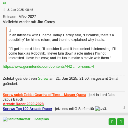
#1
B
3. Jan 2025, 08:45
e
Release: März 2027
i
Vielleicht wieder mit Jim Carrey.
t
r
a
In an interview with Cinema Today, Carrey said, “Of course, there’s a
g
possibility” for him to return, and then he explained why that is.
“If I get the next idea, I’ll consider it, and if the content is interesting, I’ll
come back as Robotnik. I never turn down a role unless I’m not
interested. I love this crew, and it’s fun to make a movie with them.”
https://www.gonintendo.com/contents/442 ... or-sonic-4
Zuletzt geändert von
Screw
am 21. Jan 2025, 21:50, insgesamt 1-mal
geändert.
Screw spielt Zelda: Ocarina of Time – Master Quest
- jetzt in Lord Jabu-
Jabus Bauch
Arcade Racer 2020-2028
Screws Top 100 Arcade Racer
- jetzt neu mit G-Surfers für
c
Scorplian