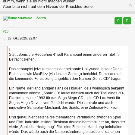
dumm, wenn sie es nicht machen würden.
t
r
Aber bitte nicht auf dem Niveau der Knuckles-Serie.
a
g
c
Screw
#13
B
27. Okt 2025, 22:07
e
i
t
Statt „Sonic the Hedgehog 4“ soll Paramount einen anderen Titel in
r
Betracht ziehen.
a
g
Das behauptet jetzt zumindest der bekannte Hollywood-Insider Daniel
Richtman, wie MaxBlizz (via Insider Gaming) berichtet. Demnach soll
die kommende Fortsetzung angeblich den Namen „Sonic CD“ tragen.
Ein Name, der langjährigen Fans des blauen Igels womöglich bekannt
vorkommen könnte. „Sonic CD“ lautet nämlich auch der Titel eines 2D-
Plattformers, der 1993 für das Sega Mega CD – ein CD-Laufwerk für
Segas Mega Drive – veröffentlicht wurde. Die zentrale und auch
innovative Gameplay-Mechanik des Spiels: eine Zeitreise-Funktion.
Und genau hier bestehe die thematische Verbindung zwischen Spiel
und Film: Industrie-Insider Richtman deutete bereits früher an, dass der
vierte „Sonic the Hedgehog“-Film eine Zeitreise-Handlung beinhalten
würde. Das würde auch die Namensänderung plausibel erscheinen