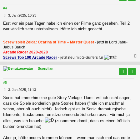
#4
B
3. Jan 2025, 10:23
e
Erst vor ein paar Tagen habe ich einen der Filme ganz gesehen. Teil 2
i
war wirklich sehr unterhaltsam. Hätte ich nicht gedacht.
t
r
a
Screw spielt Zelda: Ocarina of Time – Master Quest
- jetzt in Lord Jabu-
g
Jabus Bauch
Arcade Racer 2020-2028
Screws Top 100 Arcade Racer
- jetzt neu mit G-Surfers für
c
Scorplian
#5
B
3. Jan 2025, 11:13
e
Sonic hat immerhin eine gute Story-Vorlage. Damit will ich nicht sagen,
i
dass die Spiele sonderlich gute Stories haben (finde ich manchmal
t
r
schon, aber oft auch nicht). Jedoch gibt es in Sonic dramaturgische
a
Elemente, Backstories, ernstzunehmende Schurken usw.. Für mich ja
g
alles, was ich brauche
(zusammen damit, dass es einen fröhlich
bunten Grundton hat)
Aber ja, hätte anders kommen können – wenn man sich mal das erste