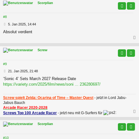
c
Scorplian
#8
B
5. Jan 2025, 14:44
e
Absolut verdient
i
t
r
a
c
Screw
g
#9
B
21. Jan 2025, 21:48
e
‘Sonic 4’ Sets March 2027 Release Date
i
https://variety.com/2025/film/news/soni ... 236280697/
t
r
a
Screw spielt Zelda: Ocarina of Time – Master Quest
- jetzt in Lord Jabu-
g
Jabus Bauch
Arcade Racer 2020-2028
Screws Top 100 Arcade Racer
- jetzt neu mit G-Surfers für
c
Scorplian
#10