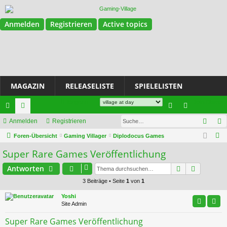
Anmelden
Registrieren
Active topics
MAGAZIN
RELEASELISTE
SPIELELISTEN
Magazin
Join Discord
Such
ch
Anmelden
or
Registrieren
n
eg
S
ne
Foren-Übersicht
en
Gaming Villager
Diplodocus Games
m
ist
u
Super Rare Games Veröffentlichung
llz
el
rie
c
ug
de
Suche
re
Erweiter
Antworten
h
e
3 Beiträge • Seite
1
von
1
riff
n
n
Yoshi
Site Admin
Super Rare Games Veröffentlichung