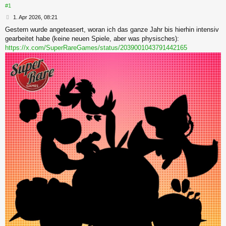
#1
B
1. Apr 2026, 08:21
e
Gestern wurde angeteasert, woran ich das ganze Jahr bis hierhin intensiv
i
gearbeitet habe (keine neuen Spiele, aber was physisches):
t
r
https://x.com/SuperRareGames/status/2039001043791442165
a
g