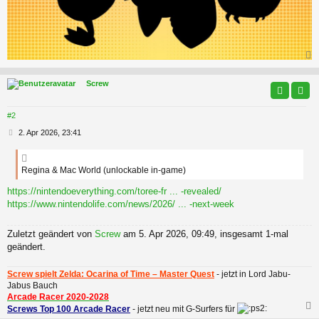
c
Screw
#2
B
2. Apr 2026, 23:41
e
i
t
Regina & Mac World (unlockable in-game)
r
a
https://nintendoeverything.com/toree-fr ... -revealed/
g
https://www.nintendolife.com/news/2026/ ... -next-week
Zuletzt geändert von
Screw
am 5. Apr 2026, 09:49, insgesamt 1-mal
geändert.
Screw spielt Zelda: Ocarina of Time – Master Quest
- jetzt in Lord Jabu-
Jabus Bauch
Arcade Racer 2020-2028
Screws Top 100 Arcade Racer
- jetzt neu mit G-Surfers für