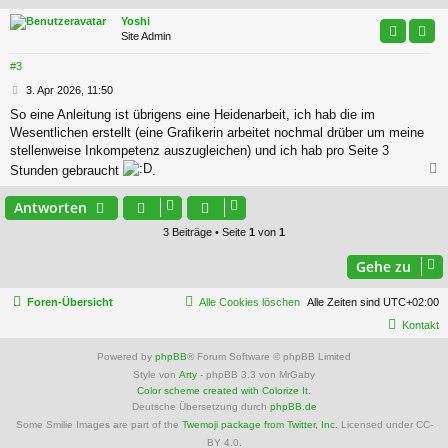
c
Yoshi
Site Admin
#3
B
3. Apr 2026, 11:50
e
So eine Anleitung ist übrigens eine Heidenarbeit, ich hab die im
i
Wesentlichen erstellt (eine Grafikerin arbeitet nochmal drüber um meine
t
r
stellenweise Inkompetenz auszugleichen) und ich hab pro Seite 3
a
Stunden gebraucht
.
g
c
Antworten
3 Beiträge • Seite
1
von
1
Gehe zu
Foren-Übersicht
Alle Cookies löschen
Alle Zeiten sind
UTC+02:00
Kontakt
Powered by
phpBB
® Forum Software © phpBB Limited
Style von
Arty
- phpBB 3.3 von MrGaby
Color scheme created with Colorize It
.
Deutsche Übersetzung durch
phpBB.de
Some Smilie Images are part of the
Twemoji package from Twitter, Inc.
Licensed under CC-
BY 4.0.