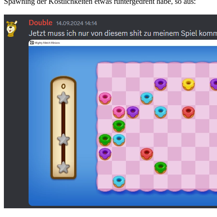
Spawning der Köstlichkeiten etwas runtergedreht habe, so aus: