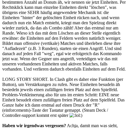
bestimmten Anzahl an Donuts äh, wir nennen sie jetzt Einheiten. Per
Rechtsklick kann man einzelne Einheiten direkt "löschen", was
übrigens eine SEHR häufig angewendete Mechanik ist: die
Einheiten "hinter" der gelöschten Einheit rücken nach, und wenn
dadurch nun ein Match entsteht, kriegt man den Spielzug direkt
wieder zurück, da das als Combo zählt! Aber das erstmal nur am
Rande. Wieso ich das mit dem Löschen an dieser Stelle eigentlich
erwähne: die Einheiten auf den Feldern werden natürlich weniger.
Bildet man offensive (vertikale) Matches und überleben diese ihre
"Aufladezeit" (z.B. 3 Runden), starten sie einen Angriff. Und sind
danach auf jeden Fall "weg", egal wie erfolgreich das Kommando
jetzt war. Wenn der Gegner uns angreift, verteidigen wir das mit
unseren vorhandenen Einheiten und aktiven Matches, falls
vorhanden. Und verlieren dadurch ebenfalls Einheiten auf dem Feld.
LONG STORY SHORT. In Clash gibt es daher eine Funktion (per
Button), um Verstärkungen zu rufen. Neue Einheiten besudeln äh
besiedeln jeweils einen zufälligen freien Platz auf dem Spielfeld.
Problem-Verkleinerung also für uns im ersten Schritt: EINE neue
Einheit besudelt einen zufälligen freien Platz auf dem Spielfeld. Das
Ganze habe ich dann erstmal auf einen Druck der "R"
(einforcements)-Taste der Tastatur gemappt. (Steam Deck /
Controller-support kommt erst später
)
Haben wir irgendwas vergessen?
Achja, damit man was sieht,