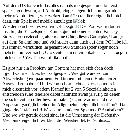
Auf dem DS habe ich das alles damals nie gespielt und bin erst
später irgendwann, auf Android, eingestiegen. Ich kann gar nicht
mehr rekapitulieren, wie es dazu kam! Ich tendiere eigentlich nicht
dazu, mir Spiele auf mobile zuzulegen
Wie dem auch sei, es war ein Glücksgriff! Der Port war mitunter
instabil, die Einzelspieler-Kampagne mit einer seichten Fantasy-
Story eher serviceable, aber meine Güte, dieses Gameplay! Lange
auf dem Smartphone und viel später dann auch auf dem PC habe ich
zusammen vermutlich insgesamt 600 Stunden (oder sogar noch
mehr) damit verbracht. Größtenteils in einem lokalen 1 vs. 1 - gegen
mich selbst! Yes, I'm weird like that!
Es gibt nur ein Problem: am Content hat man sich eben doch
irgendwann ein bisschen sattgespielt. Wie gut wäre es, zur
Abwechslung ein paar neue Fraktionen mit neuen Einheiten zur
Auswahl zu haben? Und wenn schon nicht das, wieso muss ich
mich eigentlich vor jedem Kampf für 2 von 5 Spezialeinheiten
entscheiden (und tendiere dabei natürlich zwangsläufig zu denen,
die sich deutlich öfter bewährt haben)? Und warum sind die
Anpassungsmöglichkeiten im Allgemeinen eigentlich so dünn?! Da
ginge doch viel mehr! Was ist mit anderen Spielmodi? Statistiken?!
Und wo wir gerade dabei sind, ist die Umsetzung der Defensiv-
Mechanik eigentlich wirklich der Weisheit letzter Schluss...?