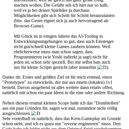
machen wollen. Die Gefahr seh ich hier nur so halb,
weil es ja bei deiner Spielidee ja durchaus
Möglichkeiten gibt sich Schritt für Schritt heranzutasten
(btw. das Genre eignet sich ja auch hervorragend als
Browser-Game).
Mit Glück ist in einigen Jahren das AI-Tooling in
Entwicklungsumgebungen so gut, dass auch Einsteiger
recht gut/schnell kleine Games zaubern können. Weil
ehrlicherweise muss man schon sagen, dass
Programmieren (wie Yoshi indirekt ja sagt) nicht für
jeden ist; schon sehr speziell. Bei mir selbst hats auch
nur für kleine Scripts gereicht (aber immerhin
).
Danke dir. Erstes und größtes Ziel ist für mich erstmal, einen
"Prototypen" zu entwickeln, der nur aus einem (lokalen) 1v1
besteht. Davon ausgehend ist alles weitere dann relativ offen,
natürlich mit schon ein paar Ideen in die eine oder andere Richtung.
Neben diesem erstmal kleinen Scope halte ich das "Dranbleiben"
aus ein paar Gründen für, sagen wir mal, zumindest nicht völlig
ausgeschlossen
Sehr vorteilhaft ist natürlich, dass das Kern-Gameplay im Grunde
schon steht, und ich es quasi nur "reverse engineeren" muss. Den
Code habe ich leider nicht aus dem Original-Spiel rausbekommen,