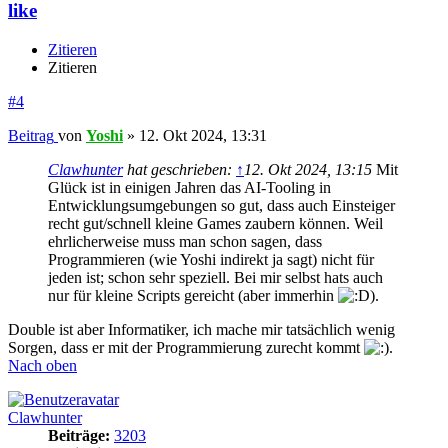
like
Zitieren
Zitieren
#4
Beitrag
von
Yoshi
»
12. Okt 2024, 13:31
Clawhunter
hat geschrieben:
↑
12. Okt 2024, 13:15
Mit
Glück ist in einigen Jahren das AI-Tooling in
Entwicklungsumgebungen so gut, dass auch Einsteiger
recht gut/schnell kleine Games zaubern können. Weil
ehrlicherweise muss man schon sagen, dass
Programmieren (wie Yoshi indirekt ja sagt) nicht für
jeden ist; schon sehr speziell. Bei mir selbst hats auch
nur für kleine Scripts gereicht (aber immerhin
).
Double ist aber Informatiker, ich mache mir tatsächlich wenig
Sorgen, dass er mit der Programmierung zurecht kommt
.
Nach oben
Clawhunter
Beiträge:
3203