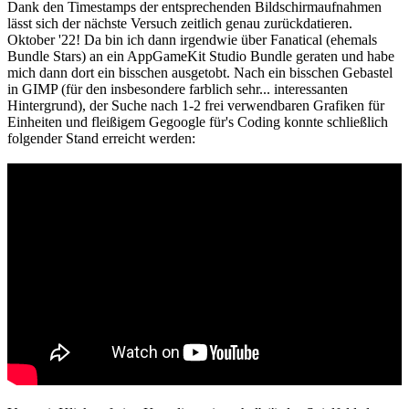
Dank den Timestamps der entsprechenden Bildschirmaufnahmen
lässt sich der nächste Versuch zeitlich genau zurückdatieren.
Oktober '22! Da bin ich dann irgendwie über Fanatical (ehemals
Bundle Stars) an ein AppGameKit Studio Bundle geraten und habe
mich dann dort ein bisschen ausgetobt. Nach ein bisschen Gebastel
in GIMP (für den insbesondere farblich sehr... interessanten
Hintergrund), der Suche nach 1-2 frei verwendbaren Grafiken für
Einheiten und fleißigem Gegoogle für's Coding konnte schließlich
folgender Stand erreicht werden: