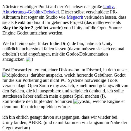
Nächster wichtiger Punkt auf der Zeitachse: das große
Unity-
Aktivierungs-Gebühr-Debakel
. Dieser selbst verschuldete PR-
Albtraum hat sogar ein Studio wie
Megacrit
verkünden lassen, dass
sie als Reaktion darauf ihr geheimes Projekt (das mittlerweile als
Slay the Spire 2
gelüftet wurde) von Unity auf die Open Source
Engine Godot umziehen werden.
Weil ich ein cooler linker Indie-D(o)ude bin, habe ich Unity
natürlich auch erstmal fallen lassen (davon müssen sie sich erstmal
erholen!) und angefangen, mir die Godot-Dokumentation
anzugucken
Fast Forward zu, erneut, einer Diskussion im Discord, in dem unser
darüber auspackt, welch horrende Gebühren Godot
für die zur Portierung auf nicht-PC-Systeme notwendige Tools
veranschlagt. Open Source my ass. Ich, zunehmend gelangweilt von
den Spielen, die ich ausprobiere und zeitgleich denkend, ich sollte
stattdessen lieber endlich mein eigenes Spiel machen (!),
konfrontiere den hüpfenden Schurken
, welche Engine er
denn nun für mich empfehlen würde.
ich bin ehrlich gesagt davon ausgegangen, dass wir wieder bei
Unity landen, ABER: (und damit kommen wir langsam in Nähe der
Gegenwart an)