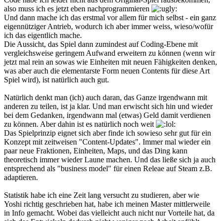
also muss ich es jetzt eben nachprogrammieren
Und dann mache ich das erstmal vor allem für mich selbst - ein ganz
eigennütziger Antrieb, wodurch ich aber immer weiss, wieso/wofür
ich das eigentlich mache.
Die Aussicht, das Spiel dann zumindest auf Coding-Ebene mit
vergleichsweise geringem Aufwand erweitern zu können (wenn wir
jetzt mal rein an sowas wie Einheiten mit neuen Fähigkeiten denken,
was aber auch die elementarste Form neuen Contents für diese Art
Spiel wird), ist natürlich auch gut.
Natürlich denkt man (ich) auch daran, das Ganze irgendwann mit
anderen zu teilen, ist ja klar. Und man erwischt sich hin und wieder
bei dem Gedanken, irgendwann mal (etwas) Geld damit verdienen
zu können. Aber dahin ist es natürlich noch weit
Das Spielprinzip eignet sich aber finde ich sowieso sehr gut für ein
Konzept mit zeitweisen "Content-Updates". Immer mal wieder ein
paar neue Fraktionen, Einheiten, Maps, und das Ding kann
theoretisch immer wieder Laune machen. Und das ließe sich ja auch
entsprechend als "business model" für einen Releae auf Steam z.B.
adaptieren.
Statistik habe ich eine Zeit lang versucht zu studieren, aber wie
Yoshi richtig geschrieben hat, habe ich meinen Master mittlerweile
in Info gemacht. Wobei das vielleicht auch nicht nur Vorteile hat, da