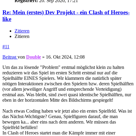
Registriert:
20. Sep 2020, 17:21
Re: Mein (erstes) Dev Projekt - ein Clash of Heroes-
like
Zitieren
Zitieren
#11
Beitrag
von
Double
»
16. Okt 2024, 12:08
Um das zu lösende "Problem" erstmal möglichst klein zu halten
reduzieren wir das Spiel im ersten Schritt erstmal nur auf die
Spielhälfte EINES Spielers. Wir klammern die natürlich später
nötigen Interaktionen zwischen den Spielern bzw. deren Spielhälften
(vor allem jeweiliger Angriff und entsprechende Verteidigung)
erstmal aus. Was bleibt, sind zwei quasi identische Spielhälften, nur
eben in der horizontalen Mitte des Bildschirms gespiegelt!
Nach etwas Coding haben wir jetzt also ein erstes Spielfeld. Was ist
das Nächst-Wichtigste? Genau, Spielfiguren darauf, die man
bewegen ka... aber eins nach dem anderen. Wir müssen das
Spielfeld befüllen!
In Clash of Heroes startet man die Kämpfe immer mit einer