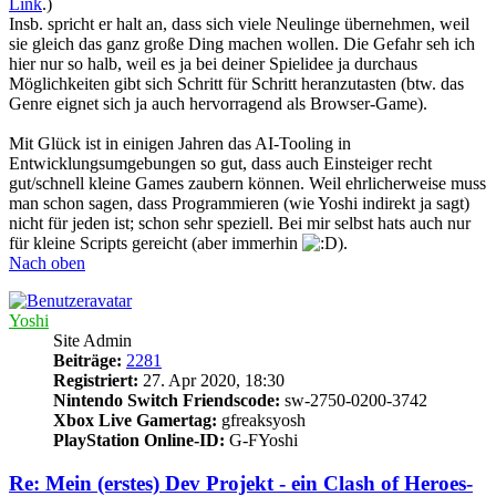
Link
.)
Insb. spricht er halt an, dass sich viele Neulinge übernehmen, weil
sie gleich das ganz große Ding machen wollen. Die Gefahr seh ich
hier nur so halb, weil es ja bei deiner Spielidee ja durchaus
Möglichkeiten gibt sich Schritt für Schritt heranzutasten (btw. das
Genre eignet sich ja auch hervorragend als Browser-Game).
Mit Glück ist in einigen Jahren das AI-Tooling in
Entwicklungsumgebungen so gut, dass auch Einsteiger recht
gut/schnell kleine Games zaubern können. Weil ehrlicherweise muss
man schon sagen, dass Programmieren (wie Yoshi indirekt ja sagt)
nicht für jeden ist; schon sehr speziell. Bei mir selbst hats auch nur
für kleine Scripts gereicht (aber immerhin
).
Nach oben
Yoshi
Site Admin
Beiträge:
2281
Registriert:
27. Apr 2020, 18:30
Nintendo Switch Friendscode:
sw-2750-0200-3742
Xbox Live Gamertag:
gfreaksyosh
PlayStation Online-ID:
G-FYoshi
Re: Mein (erstes) Dev Projekt - ein Clash of Heroes-