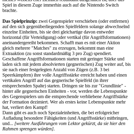
Spiel in diesem Zuge immerhin auch auf die Nintendo Switch
brachte.
Das Spielprinzip:
zwei Gegenspieler verschieben (oder entfernen)
auf den sich gegenüberliegenden Spielfeldern solange abwechselnd
einzelne Einheiten, bis sie drei gleichartige davon entweder
horizontal (für Verteidigung) oder vertikal (für Angriffsformationen)
aneinandergereiht bekommen. Schafft man es mit einer Aktion
gleich mehrere "Matches" zu erzeugen, bekommt man eine
Extraaktion (zu sonst standardmäßig 3 pro Zug) spendiert.
Geschaffene Angriffsformationen starten mit geringer Stärke und
laden sich mit jedem absolvierten (gegnerischen) Zug weiter auf, bis
sie nach einer festgelegten Anzahl von Zügen (z.B. 3 bei
Speerkämpfern) ihre volle Angriffsstärke erreicht haben und einen
vertikalen Angriff auf das gegnerische Spielfeld (in ihrer
entsprechenden Spalte) starten. Dringen sie bis zur "Grundlinie" -
hinter alle gegnerischen Einheiten - vor, werden die Lebenspunkte
des Gegenspielers um die entsprechende verbliebene Angriffstärke
der Formation dezimiert. Wer als erstes keine Lebenspunkte mehr
hat, verliert den Kampf!
Dann gibt es auch noch Spezialeinheiten, die bei erfolgreicher
Aufladung besondere Fähigkeiten (und Angriffsstärke) mitbringen,
und...
[weitere Ausführungen vom Lektor gekürzt, da sie hier den
Rahmen sprengen würden]
.