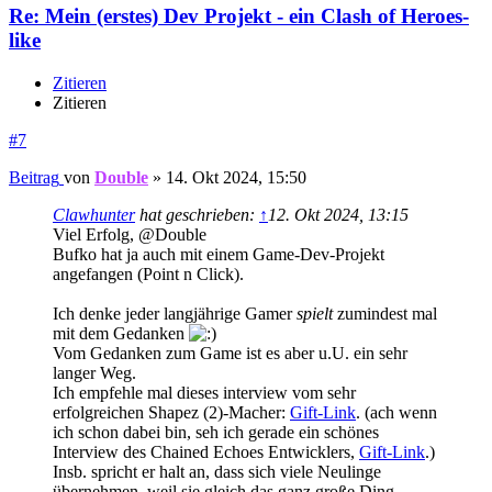
Re: Mein (erstes) Dev Projekt - ein Clash of Heroes-
like
Zitieren
Zitieren
#7
Beitrag
von
Double
»
14. Okt 2024, 15:50
Clawhunter
hat geschrieben:
↑
12. Okt 2024, 13:15
Viel Erfolg, @Double
Bufko hat ja auch mit einem Game-Dev-Projekt
angefangen (Point n Click).
Ich denke jeder langjährige Gamer
spielt
zumindest mal
mit dem Gedanken
Vom Gedanken zum Game ist es aber u.U. ein sehr
langer Weg.
Ich empfehle mal dieses interview vom sehr
erfolgreichen Shapez (2)-Macher:
Gift-Link
. (ach wenn
ich schon dabei bin, seh ich gerade ein schönes
Interview des Chained Echoes Entwicklers,
Gift-Link
.)
Insb. spricht er halt an, dass sich viele Neulinge
übernehmen, weil sie gleich das ganz große Ding