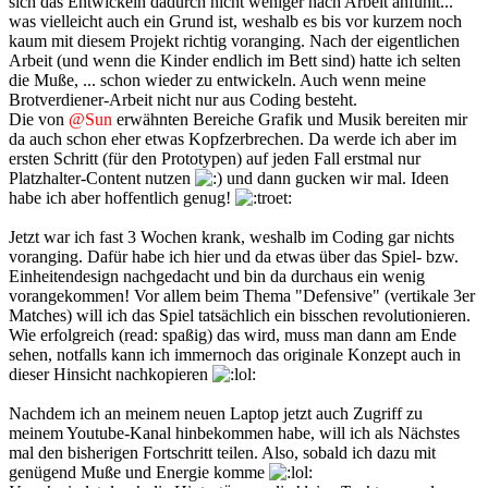
sich das Entwickeln dadurch nicht weniger nach Arbeit anfühlt...
was vielleicht auch ein Grund ist, weshalb es bis vor kurzem noch
kaum mit diesem Projekt richtig voranging. Nach der eigentlichen
Arbeit (und wenn die Kinder endlich im Bett sind) hatte ich selten
die Muße, ... schon wieder zu entwickeln. Auch wenn meine
Brotverdiener-Arbeit nicht nur aus Coding besteht.
Die von
@Sun
erwähnten Bereiche Grafik und Musik bereiten mir
da auch schon eher etwas Kopfzerbrechen. Da werde ich aber im
ersten Schritt (für den Prototypen) auf jeden Fall erstmal nur
Platzhalter-Content nutzen
und dann gucken wir mal. Ideen
habe ich aber hoffentlich genug!
Jetzt war ich fast 3 Wochen krank, weshalb im Coding gar nichts
voranging. Dafür habe ich hier und da etwas über das Spiel- bzw.
Einheitendesign nachgedacht und bin da durchaus ein wenig
vorangekommen! Vor allem beim Thema "Defensive" (vertikale 3er
Matches) will ich das Spiel tatsächlich ein bisschen revolutionieren.
Wie erfolgreich (read: spaßig) das wird, muss man dann am Ende
sehen, notfalls kann ich immernoch das originale Konzept auch in
dieser Hinsicht nachkopieren
Nachdem ich an meinem neuen Laptop jetzt auch Zugriff zu
meinem Youtube-Kanal hinbekommen habe, will ich als Nächstes
mal den bisherigen Fortschritt teilen. Also, sobald ich dazu mit
genügend Muße und Energie komme