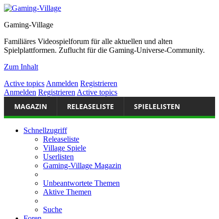
Gaming-Village
Familiäres Videospielforum für alle aktuellen und alten
Spielplattformen. Zuflucht für die Gaming-Universe-Community.
Zum Inhalt
Active topics
Anmelden
Registrieren
Anmelden
Registrieren
Active topics
MAGAZIN
RELEASELISTE
SPIELELISTEN
Schnellzugriff
Releaseliste
Village Spiele
Userlisten
Gaming-Village Magazin
Unbeantwortete Themen
Aktive Themen
Suche
Foren