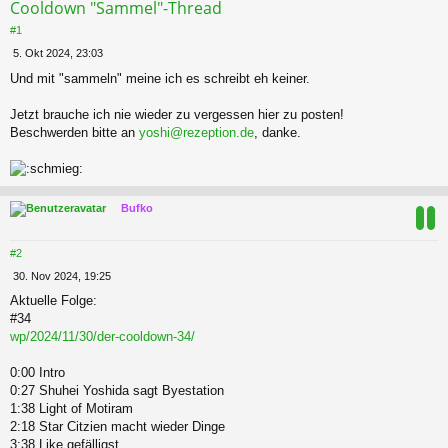
Cooldown "Sammel"-Thread
#1
B
5. Okt 2024, 23:03
e
Und mit "sammeln" meine ich es schreibt eh keiner.
i
t
r
Jetzt brauche ich nie wieder zu vergessen hier zu posten!
a
Beschwerden bitte an
yoshi@rezeption.de
, danke.
g
c
Bufko
#2
B
30. Nov 2024, 19:25
e
Aktuelle Folge:
i
#34
t
r
wp/2024/11/30/der-cooldown-34/
a
g
0:00 Intro
0:27 Shuhei Yoshida sagt Byestation
1:38 Light of Motiram
2:18 Star Citzien macht wieder Dinge
3:38 Like gefälligst