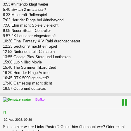
3:53 #nintendo klagt weiter
5:40 Switch 2 im Januar?
6:33 Minecraft Rollenspiel
7:02 Herr der Ringe bei #dndbeyond
7:50 Elon macht Spiele vielleicht
9:08 Neuer Steam Controller
9:57 2K Launcher eingestampft
10:36 Final Fantasy XIV Raid durchgecheatet
12:23 Section 9 macht ein Spiel
12:53 Nintendo stellt China ein
13:55 Google Play Store und Lootboxen
15:00 Lupin IIIrd Movie
15:40 The Summer Hikaru Died
16:20 Herr der Ringe Anime
16:45 RTX 5090 geleaked?
17:40 Gamestop macht dicht
18:57 Outro und outtakes
c
Bufko
#3
B
10. Aug 2025, 09:36
e
Soll ich hier weiter Links Posten? Guckt hier überhaupt wer? Oder reicht
i