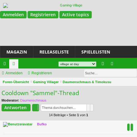
Anmelden
Registrieren
Active topics
MAGAZIN
RELEASELISTE
SPIELELISTEN
Magazin
Join Discord
Su
ch
Anmelden
or
Registrieren
n
eg
S
ne
Foren-Übersicht
en
Gaming Villager
Daumenschmaus & Timokusu
m
ist
u
Cooldown "Sammel"-Thread
llz
el
rie
c
Moderator:
Daumenschmaus
ug
de
re
h
Suche
Erweiterte Suche
Antworten
e
riff
n
n
14 Beiträge • Seite
1
von
1
Bufko