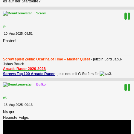
es auf der Startseite?
t
r
a
c
Screw
g
#4
B
10. Aug 2025, 09:51
e
Posten!
i
t
r
a
Screw spielt Zelda: Ocarina of Time – Master Quest
- jetzt in Lord Jabu-
g
Jabus Bauch
Arcade Racer 2020-2028
Screws Top 100 Arcade Racer
- jetzt neu mit G-Surfers für
c
Bufko
#5
B
13. Aug 2025, 00:13
e
Na gut.
i
Neueste Folge:
t
r
a
g