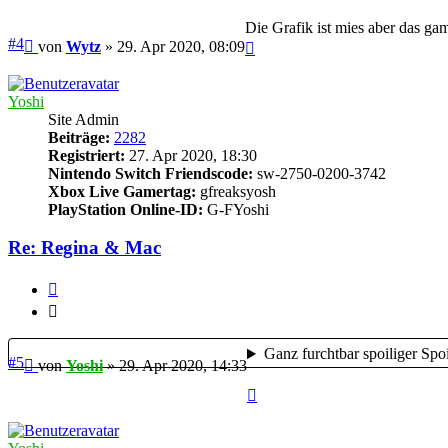
Die Grafik ist mies aber das gam
Beitrag
#4
Nach
von
Wytz
»
29. Apr 2020, 08:09
oben
Yoshi
Site Admin
Beiträge:
2282
Registriert:
27. Apr 2020, 18:30
Nintendo Switch Friendscode:
sw-2750-0200-3742
Xbox Live Gamertag:
gfreaksyosh
PlayStation Online-ID:
G-FYoshi
Re: Regina & Mac
Zitieren
Zitieren
Ganz furchtbar spoiliger Spoi
Beitrag
#5
von
Yoshi
»
29. Apr 2020, 14:33
Nach
oben