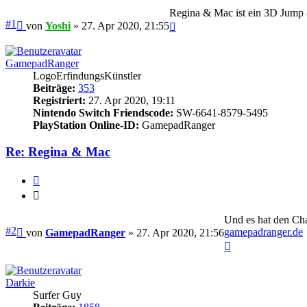
Regina & Mac ist ein 3D Jump 
Beitrag
#1
Nach
von
Yoshi
»
27. Apr 2020, 21:55
oben
GamepadRanger
LogoErfindungsKünstler
Beiträge:
353
Registriert:
27. Apr 2020, 19:11
Nintendo Switch Friendscode:
SW-6641-8579-5495
PlayStation Online-ID:
GamepadRanger
Re: Regina & Mac
Zitieren
Zitieren
Und es hat den Cha
Beitrag
#2
gamepadranger.de
von
GamepadRanger
»
27. Apr 2020, 21:56
Nach
oben
Darkie
Surfer Guy