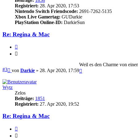
Beiträge:
1858
Registriert:
28. Apr 2020, 17:53
Nintendo Switch Friendscode:
2691-7262-5135
Xbox Live Gamertag:
GUDarkie
PlayStation Online-ID:
DarkieSun
Re: Regina & Mac
Zitieren
Zitieren
Weil es den Charme von einem
Beitrag
#3
Nach
von
Darkie
»
28. Apr 2020, 17:59
oben
Wytz
Zelos
Beiträge:
1851
Registriert:
27. Apr 2020, 19:52
Re: Regina & Mac
Zitieren
Zitieren