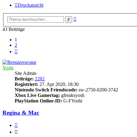
Druckansicht
Erweiterte
Suche
Suche
43 Beiträge
1
2
Nächste
Yoshi
Site Admin
Beiträge:
2282
Registriert:
27. Apr 2020, 18:30
Nintendo Switch Friendscode:
sw-2750-0200-3742
Xbox Live Gamertag:
gfreaksyosh
PlayStation Online-ID:
G-FYoshi
Regina & Mac
Zitieren
Zitieren