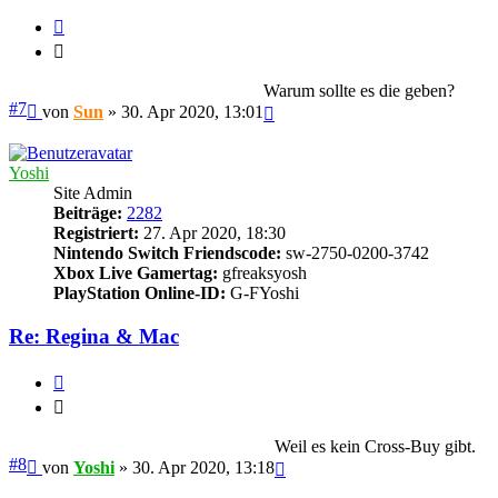
Zitieren
Zitieren
Warum sollte es die geben?
Beitrag
#7
Nach
von
Sun
»
30. Apr 2020, 13:01
oben
Yoshi
Site Admin
Beiträge:
2282
Registriert:
27. Apr 2020, 18:30
Nintendo Switch Friendscode:
sw-2750-0200-3742
Xbox Live Gamertag:
gfreaksyosh
PlayStation Online-ID:
G-FYoshi
Re: Regina & Mac
Zitieren
Zitieren
Weil es kein Cross-Buy gibt.
Beitrag
#8
Nach
von
Yoshi
»
30. Apr 2020, 13:18
oben