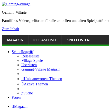
Gaming-Village
Familiäres Videospielforum für alle aktuellen und alten Spielplattf
Zum Inhalt
MAGAZIN
RELEASELISTE
SPIELELISTEN
Schnellzugriff
Releaseliste
Village Spiele
Userlisten
Gaming-Village Magazin
Unbeantwortete Themen
Aktive Themen
Suche
Foren
Magazin