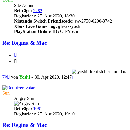
Yoshi
Site Admin
Beiträge:
2282
Registriert:
27. Apr 2020, 18:30
Nintendo Switch Friendscode:
sw-2750-0200-3742
Xbox Live Gamertag:
gfreaksyosh
PlayStation Online-ID:
G-FYoshi
Re: Regina & Mac
Zitieren
Zitieren
freut sich schon darau
Beitrag
#6
Nach
von
Yoshi
»
30. Apr 2020, 12:47
oben
Sun
Angry Sun
Beiträge:
1981
Registriert:
27. Apr 2020, 19:10
Re: Regina & Mac