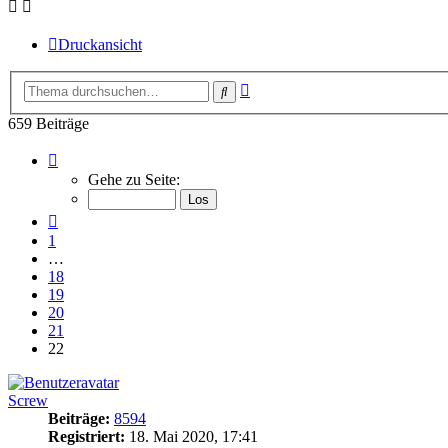
Druckansicht
Erweiterte
Suche
Suche
659 Beiträge
Seite
22
Gehe zu Seite:
von
22
Vorherige
1
…
18
19
20
21
22
Screw
Beiträge:
8594
Registriert:
18. Mai 2020, 17:41