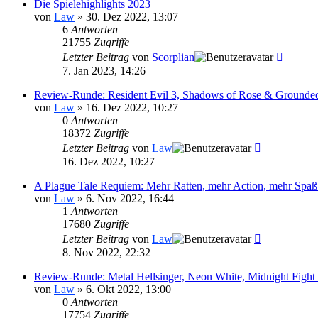
Die Spielehighlights 2023
von
Law
»
30. Dez 2022, 13:07
6
Antworten
21755
Zugriffe
Letzter Beitrag
von
Scorplian
7. Jan 2023, 14:26
Review-Runde: Resident Evil 3, Shadows of Rose & Grounde
von
Law
»
16. Dez 2022, 10:27
0
Antworten
18372
Zugriffe
Letzter Beitrag
von
Law
16. Dez 2022, 10:27
A Plague Tale Requiem: Mehr Ratten, mehr Action, mehr Spaß
von
Law
»
6. Nov 2022, 16:44
1
Antworten
17680
Zugriffe
Letzter Beitrag
von
Law
8. Nov 2022, 22:32
Review-Runde: Metal Hellsinger, Neon White, Midnight Figh
von
Law
»
6. Okt 2022, 13:00
0
Antworten
17754
Zugriffe