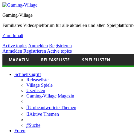
Gaming-Village
Familiäres Videospielforum für alle aktuellen und alten Spielplattf
Zum Inhalt
Active topics
Anmelden
Registrieren
Anmelden
Registrieren
Active topics
MAGAZIN
RELEASELISTE
SPIELELISTEN
Schnellzugriff
Releaseliste
Village Spiele
Userlisten
Gaming-Village Magazin
Unbeantwortete Themen
Aktive Themen
Suche
Foren