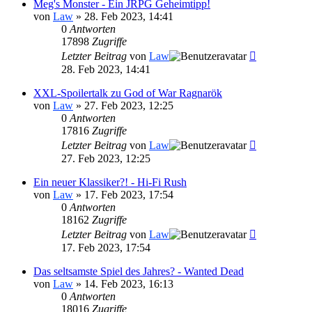
Meg's Monster - Ein JRPG Geheimtipp!
von
Law
»
28. Feb 2023, 14:41
0
Antworten
17898
Zugriffe
Letzter Beitrag
von
Law
28. Feb 2023, 14:41
XXL-Spoilertalk zu God of War Ragnarök
von
Law
»
27. Feb 2023, 12:25
0
Antworten
17816
Zugriffe
Letzter Beitrag
von
Law
27. Feb 2023, 12:25
Ein neuer Klassiker?! - Hi-Fi Rush
von
Law
»
17. Feb 2023, 17:54
0
Antworten
18162
Zugriffe
Letzter Beitrag
von
Law
17. Feb 2023, 17:54
Das seltsamste Spiel des Jahres? - Wanted Dead
von
Law
»
14. Feb 2023, 16:13
0
Antworten
18016
Zugriffe