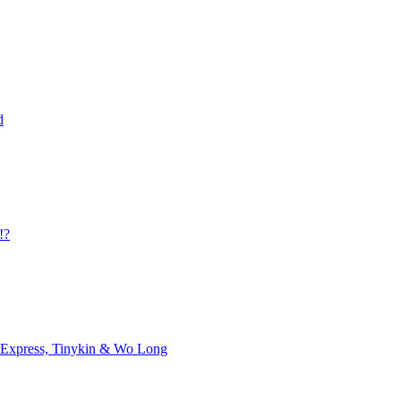
d
!?
t Express, Tinykin & Wo Long