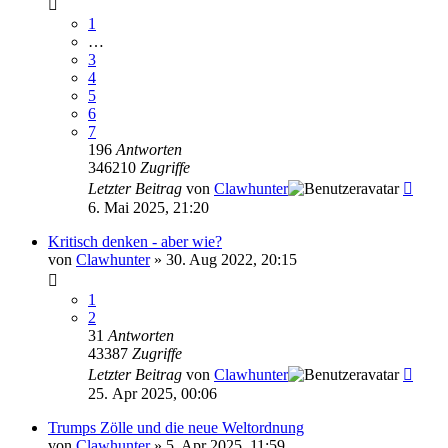
1
…
3
4
5
6
7
196
Antworten
346210
Zugriffe
Letzter Beitrag
von
Clawhunter
6. Mai 2025, 21:20
Kritisch denken - aber wie?
von
Clawhunter
»
30. Aug 2022, 20:15
1
2
31
Antworten
43387
Zugriffe
Letzter Beitrag
von
Clawhunter
25. Apr 2025, 00:06
Trumps Zölle und die neue Weltordnung
von
Clawhunter
»
5. Apr 2025, 11:59