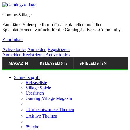
Gaming-Village
Familiäres Videospielforum für alle aktuellen und alten
Spielplattformen. Zuflucht für die Gaming-Universe-Community.
Zum Inhalt
Active topics
Anmelden
Registrieren
Anmelden
Registrieren
Active topics
MAGAZIN
RELEASELISTE
SPIELELISTEN
Schnellzugriff
Releaseliste
Village Spiele
Userlisten
Gaming-Village Magazin
Unbeantwortete Themen
Aktive Themen
Suche