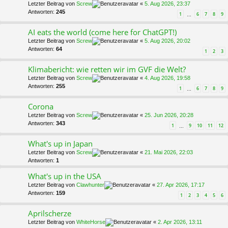
Letzter Beitrag von
Screw
«
5. Aug 2026, 23:37
Antworten:
245
1
6
7
8
9
…
AI eats the world (come here for ChatGPT!)
Letzter Beitrag von
Screw
«
5. Aug 2026, 20:02
Antworten:
64
1
2
3
Klimabericht: wie retten wir im GVF die Welt?
Letzter Beitrag von
Screw
«
4. Aug 2026, 19:58
Antworten:
255
1
6
7
8
9
…
Corona
Letzter Beitrag von
Screw
«
25. Jun 2026, 20:28
Antworten:
343
1
9
10
11
12
…
What's up in Japan
Letzter Beitrag von
Screw
«
21. Mai 2026, 22:03
Antworten:
1
What's up in the USA
Letzter Beitrag von
Clawhunter
«
27. Apr 2026, 17:17
Antworten:
159
1
2
3
4
5
6
Aprilscherze
Letzter Beitrag von
WhiteHorse
«
2. Apr 2026, 13:11