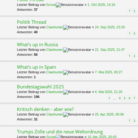
Letzter Beitrag von
Screw
«
1. Okt 2025, 14:16
Antworten:
37
1
2
Politik Thread
Letzter Beitrag von
Clawhunter
«
24. Sep 2025, 23:20
Antworten:
40
1
2
What's up in Russia
Letzter Beitrag von
Clawhunter
«
21. Sep 2025, 21:47
Antworten:
56
1
2
What's up in Spain
Letzter Beitrag von
Clawhunter
«
7. Mai 2025, 00:27
Antworten:
1
Bundestagswahl 2025
Letzter Beitrag von
Clawhunter
«
6. Mai 2025, 21:20
Antworten:
196
1
4
5
6
7
…
Kritisch denken - aber wie?
Letzter Beitrag von
Clawhunter
«
25. Apr 2025, 00:06
Antworten:
31
1
2
Trumps Zölle und die neue Weltordnung
Letzter Beitrag von
Screw
«
10. Apr 2025, 20:43