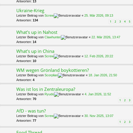
Antworten:
13
Ukraine-Krieg
Letzter Beitrag von
Screw
«
25. Mär 2026, 09:13
Antworten:
134
1
2
3
4
5
What's up in Nahost
Letzter Beitrag von
Clawhunter
«
22. Mär 2026, 13:47
Antworten:
14
What's up in China
Letzter Beitrag von
Screw
«
12. Feb 2026, 20:22
Antworten:
10
WM wegen Grönland boykottieren?
Letzter Beitrag von
Scorplian
«
18. Jan 2026, 21:50
Antworten:
4
Was ist los in Zentraleuropa?
Letzter Beitrag von
Ryudo
«
4. Jan 2026, 11:52
Antworten:
70
1
2
3
AfD - was tun?
Letzter Beitrag von
Screw
«
30. Nov 2025, 13:07
Antworten:
77
1
2
3
Food Thread