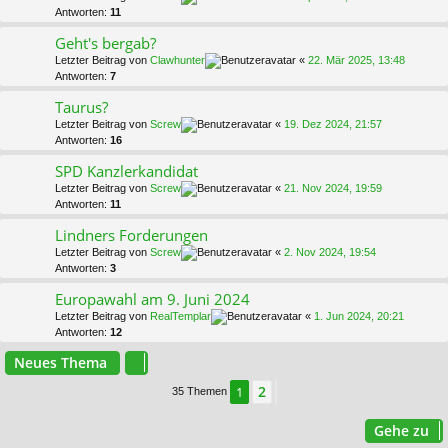
Antworten:
11
Geht's bergab?
Letzter Beitrag von
Clawhunter
«
22. Mär 2025, 13:48
Antworten:
7
Taurus?
Letzter Beitrag von
Screw
«
19. Dez 2024, 21:57
Antworten:
16
SPD Kanzlerkandidat
Letzter Beitrag von
Screw
«
21. Nov 2024, 19:59
Antworten:
11
Lindners Forderungen
Letzter Beitrag von
Screw
«
2. Nov 2024, 19:54
Antworten:
3
Europawahl am 9. Juni 2024
Letzter Beitrag von
RealTemplar
«
1. Jun 2024, 20:21
Antworten:
12
Neues Thema
2
1
Nächste
35 Themen
Gehe zu