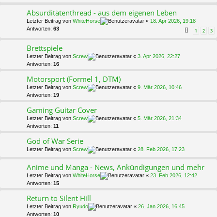
Absurditätenthread - aus dem eigenen Leben
Letzter Beitrag von
WhiteHorse
«
18. Apr 2026, 19:18
Antworten:
63
1
2
3
Brettspiele
Letzter Beitrag von
Screw
«
3. Apr 2026, 22:27
Antworten:
16
Motorsport (Formel 1, DTM)
Letzter Beitrag von
Screw
«
9. Mär 2026, 10:46
Antworten:
19
Gaming Guitar Cover
Letzter Beitrag von
Screw
«
5. Mär 2026, 21:34
Antworten:
11
God of War Serie
Letzter Beitrag von
Screw
«
28. Feb 2026, 17:23
Anime und Manga - News, Ankündigungen und mehr
Letzter Beitrag von
WhiteHorse
«
23. Feb 2026, 12:42
Antworten:
15
Return to Silent Hill
Letzter Beitrag von
Ryudo
«
26. Jan 2026, 16:45
Antworten:
10