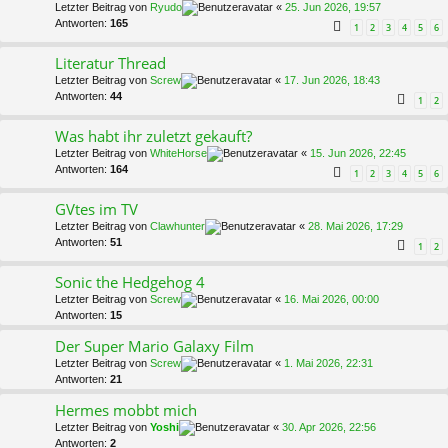
Letzter Beitrag von
Ryudo
«
25. Jun 2026, 19:57
Antworten:
165
1
2
3
4
5
6
Literatur Thread
Letzter Beitrag von
Screw
«
17. Jun 2026, 18:43
Antworten:
44
1
2
Was habt ihr zuletzt gekauft?
Letzter Beitrag von
WhiteHorse
«
15. Jun 2026, 22:45
Antworten:
164
1
2
3
4
5
6
GVtes im TV
Letzter Beitrag von
Clawhunter
«
28. Mai 2026, 17:29
Antworten:
51
1
2
Sonic the Hedgehog 4
Letzter Beitrag von
Screw
«
16. Mai 2026, 00:00
Antworten:
15
Der Super Mario Galaxy Film
Letzter Beitrag von
Screw
«
1. Mai 2026, 22:31
Antworten:
21
Hermes mobbt mich
Letzter Beitrag von
Yoshi
«
30. Apr 2026, 22:56
Antworten:
2