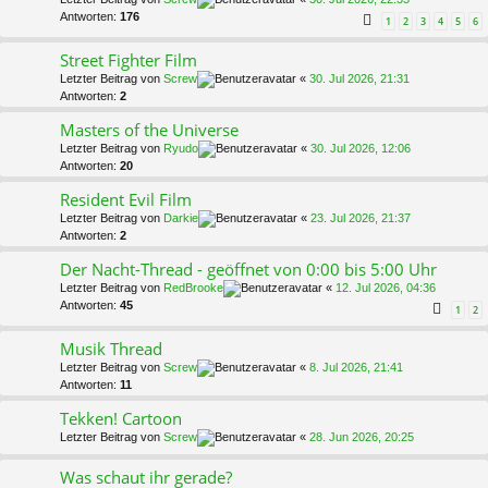
Antworten:
176
1
2
3
4
5
6
Street Fighter Film
Letzter Beitrag von
Screw
«
30. Jul 2026, 21:31
Antworten:
2
Masters of the Universe
Letzter Beitrag von
Ryudo
«
30. Jul 2026, 12:06
Antworten:
20
Resident Evil Film
Letzter Beitrag von
Darkie
«
23. Jul 2026, 21:37
Antworten:
2
Der Nacht-Thread - geöffnet von 0:00 bis 5:00 Uhr
Letzter Beitrag von
RedBrooke
«
12. Jul 2026, 04:36
Antworten:
45
1
2
Musik Thread
Letzter Beitrag von
Screw
«
8. Jul 2026, 21:41
Antworten:
11
Tekken! Cartoon
Letzter Beitrag von
Screw
«
28. Jun 2026, 20:25
Was schaut ihr gerade?