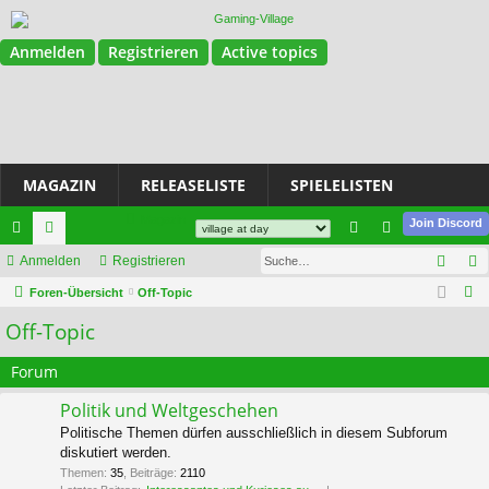
Anmelden
Registrieren
Active topics
MAGAZIN
RELEASELISTE
SPIELELISTEN
Magazin
Join Discord
Such
ch
Anmelden
or
Registrieren
n
eg
S
ne
Foren-Übersicht
en
Off-Topic
m
ist
u
Off-Topic
llz
el
rie
c
ug
de
re
h
Forum
e
riff
n
n
Politik und Weltgeschehen
Politische Themen dürfen ausschließlich in diesem Subforum
diskutiert werden.
Themen
:
35
,
Beiträge
:
2110