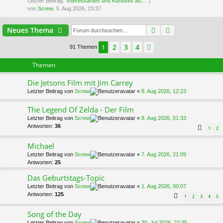
Letzter Beitrag:
Interessantes und Kurioses au…
von
Screw
, 5. Aug 2026, 23:37
Suche
Erweiterte Suc
Neues Thema
2
3
4
1
Nächste
91 Themen
Themen
Die Jetsons Film mit Jim Carrey
Letzter Beitrag von
Screw
«
8. Aug 2026, 12:23
The Legend Of Zelda - Der Film
Letzter Beitrag von
Screw
«
8. Aug 2026, 01:33
Antworten:
36
1
2
Michael
Letzter Beitrag von
Screw
«
7. Aug 2026, 21:09
Antworten:
25
Das Geburtstags-Topic
Letzter Beitrag von
Screw
«
1. Aug 2026, 00:07
Antworten:
125
1
2
3
4
5
Song of the Day
Letzter Beitrag von
Screw
«
30. Jul 2026, 22:35