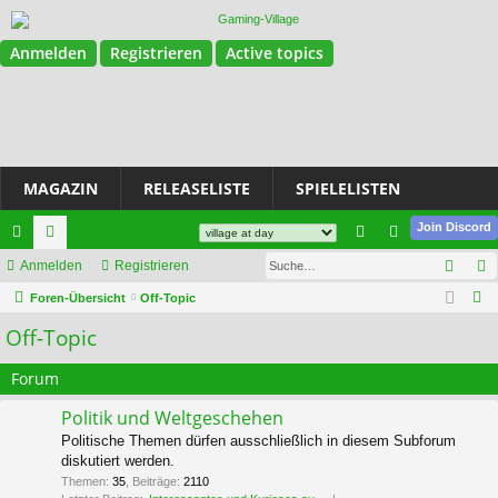
Anmelden
Registrieren
Active topics
MAGAZIN
RELEASELISTE
SPIELELISTEN
Magazin
Join Discord
Such
ch
Anmelden
or
Registrieren
n
eg
S
ne
Foren-Übersicht
en
Off-Topic
m
ist
u
Off-Topic
llz
el
rie
c
ug
de
re
h
Forum
e
riff
n
n
Politik und Weltgeschehen
Politische Themen dürfen ausschließlich in diesem Subforum
diskutiert werden.
Themen
:
35
,
Beiträge
:
2110