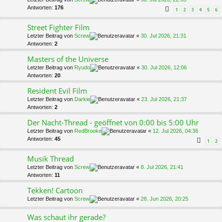
Antworten:
176
1
2
3
4
5
6
Street Fighter Film
Letzter Beitrag von
Screw
«
30. Jul 2026, 21:31
Antworten:
2
Masters of the Universe
Letzter Beitrag von
Ryudo
«
30. Jul 2026, 12:06
Antworten:
20
Resident Evil Film
Letzter Beitrag von
Darkie
«
23. Jul 2026, 21:37
Antworten:
2
Der Nacht-Thread - geöffnet von 0:00 bis 5:00 Uhr
Letzter Beitrag von
RedBrooke
«
12. Jul 2026, 04:36
Antworten:
45
1
2
Musik Thread
Letzter Beitrag von
Screw
«
8. Jul 2026, 21:41
Antworten:
11
Tekken! Cartoon
Letzter Beitrag von
Screw
«
28. Jun 2026, 20:25
Was schaut ihr gerade?