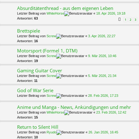
Absurditätenthread - aus dem eigenen Leben
Letzter Beitrag von
WhiteHorse
«
18. Apr 2026, 19:18
Antworten:
63
1
2
3
Brettspiele
Letzter Beitrag von
Screw
«
3. Apr 2026, 22:27
Antworten:
16
Motorsport (Formel 1, DTM)
Letzter Beitrag von
Screw
«
9. Mär 2026, 10:46
Antworten:
19
Gaming Guitar Cover
Letzter Beitrag von
Screw
«
5. Mär 2026, 21:34
Antworten:
11
God of War Serie
Letzter Beitrag von
Screw
«
28. Feb 2026, 17:23
Anime und Manga - News, Ankündigungen und mehr
Letzter Beitrag von
WhiteHorse
«
23. Feb 2026, 12:42
Antworten:
15
Return to Silent Hill
Letzter Beitrag von
Ryudo
«
26. Jan 2026, 16:45
Antworten:
10