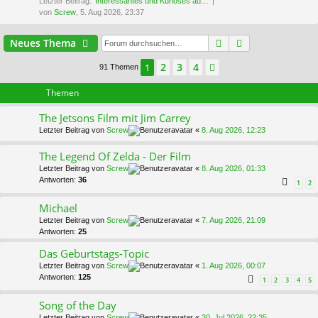
Letzter Beitrag:
Interessantes und Kurioses au…
von
Screw
, 5. Aug 2026, 23:37
Suche
Erweiterte Suc
Neues Thema
2
3
4
1
Nächste
91 Themen
Themen
The Jetsons Film mit Jim Carrey
Letzter Beitrag von
Screw
«
8. Aug 2026, 12:23
The Legend Of Zelda - Der Film
Letzter Beitrag von
Screw
«
8. Aug 2026, 01:33
Antworten:
36
1
2
Michael
Letzter Beitrag von
Screw
«
7. Aug 2026, 21:09
Antworten:
25
Das Geburtstags-Topic
Letzter Beitrag von
Screw
«
1. Aug 2026, 00:07
Antworten:
125
1
2
3
4
5
Song of the Day
Letzter Beitrag von
Screw
«
30. Jul 2026, 22:35