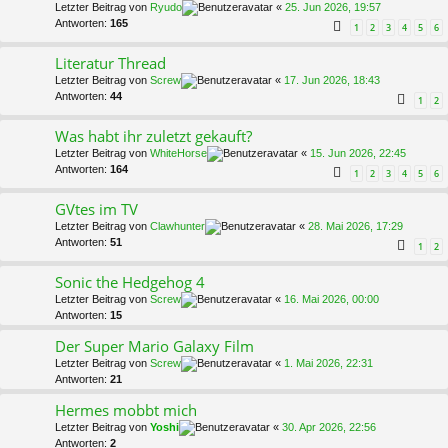
Letzter Beitrag von
Ryudo
«
25. Jun 2026, 19:57
Antworten:
165
1
2
3
4
5
6
Literatur Thread
Letzter Beitrag von
Screw
«
17. Jun 2026, 18:43
Antworten:
44
1
2
Was habt ihr zuletzt gekauft?
Letzter Beitrag von
WhiteHorse
«
15. Jun 2026, 22:45
Antworten:
164
1
2
3
4
5
6
GVtes im TV
Letzter Beitrag von
Clawhunter
«
28. Mai 2026, 17:29
Antworten:
51
1
2
Sonic the Hedgehog 4
Letzter Beitrag von
Screw
«
16. Mai 2026, 00:00
Antworten:
15
Der Super Mario Galaxy Film
Letzter Beitrag von
Screw
«
1. Mai 2026, 22:31
Antworten:
21
Hermes mobbt mich
Letzter Beitrag von
Yoshi
«
30. Apr 2026, 22:56
Antworten:
2