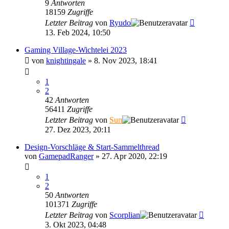
9
Antworten
18159
Zugriffe
Letzter Beitrag
von
Ryudo
13. Feb 2024, 10:50
Gaming Village-Wichtelei 2023
von
knightingale
»
8. Nov 2023, 18:41
1
2
42
Antworten
56411
Zugriffe
Letzter Beitrag
von
Sun
27. Dez 2023, 20:11
Design-Vorschläge & Start-Sammelthread
von
GamepadRanger
»
27. Apr 2020, 22:19
1
2
50
Antworten
101371
Zugriffe
Letzter Beitrag
von
Scorplian
3. Okt 2023, 04:48