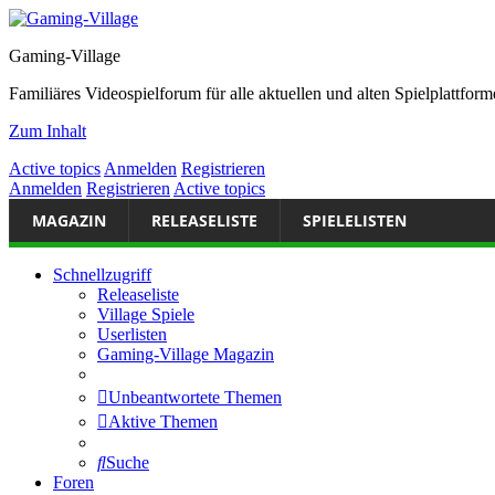
Gaming-Village
Familiäres Videospielforum für alle aktuellen und alten Spielplattf
Zum Inhalt
Active topics
Anmelden
Registrieren
Anmelden
Registrieren
Active topics
MAGAZIN
RELEASELISTE
SPIELELISTEN
Schnellzugriff
Releaseliste
Village Spiele
Userlisten
Gaming-Village Magazin
Unbeantwortete Themen
Aktive Themen
Suche
Foren