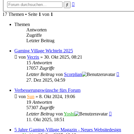
Erweiterte
Suche
Suche
17 Themen • Seite
1
von
1
Themen
Antworten
Zugriffe
Letzter Beitrag
Gaming Village Wichteln 2025
von
Vecrix
»
30. Okt 2025, 08:21
15
Antworten
17057
Zugriffe
Letzter Beitrag
von
Scorplian
27. Dez 2025, 04:59
Verbesserungswünsche fürs Forum
von
Sun
»
8. Okt 2024, 19:06
19
Antworten
57307
Zugriffe
Letzter Beitrag
von
Yoshi
11. Okt 2025, 18:51
5 Jahre Gaming-Village Magazin - Neues Websitedesign