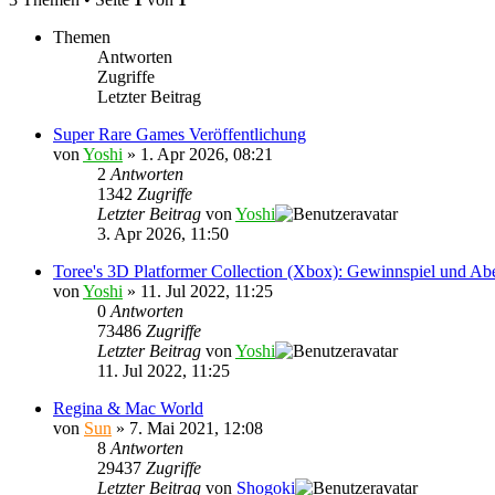
Themen
Antworten
Zugriffe
Letzter Beitrag
Super Rare Games Veröffentlichung
von
Yoshi
»
1. Apr 2026, 08:21
2
Antworten
1342
Zugriffe
Letzter Beitrag
von
Yoshi
3. Apr 2026, 11:50
Toree's 3D Platformer Collection (Xbox): Gewinnspiel und Ab
von
Yoshi
»
11. Jul 2022, 11:25
0
Antworten
73486
Zugriffe
Letzter Beitrag
von
Yoshi
11. Jul 2022, 11:25
Regina & Mac World
von
Sun
»
7. Mai 2021, 12:08
8
Antworten
29437
Zugriffe
Letzter Beitrag
von
Shogoki