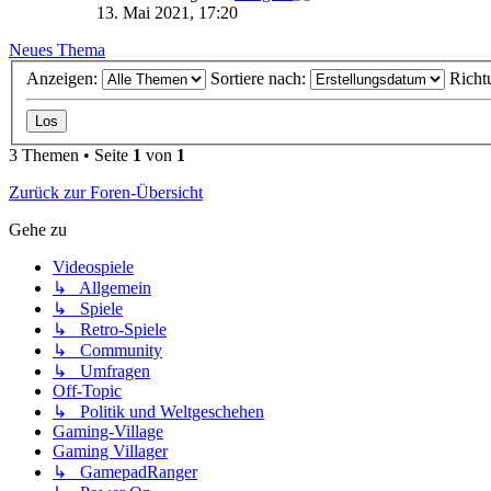
13. Mai 2021, 17:20
Neues Thema
Anzeigen:
Sortiere nach:
Richt
3 Themen • Seite
1
von
1
Zurück zur Foren-Übersicht
Gehe zu
Videospiele
↳ Allgemein
↳ Spiele
↳ Retro-Spiele
↳ Community
↳ Umfragen
Off-Topic
↳ Politik und Weltgeschehen
Gaming-Village
Gaming Villager
↳ GamepadRanger