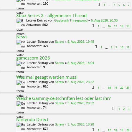
Antworten:
190
1
4
5
6
7
…
Xbox Series X - allgemeiner Thread
Letzter Beitrag von
Guybrush Threepwood
«
5. Aug 2026, 20:30
Antworten:
562
1
16
17
18
19
…
News
Letzter Beitrag von
Screw
«
5. Aug 2026, 19:48
Antworten:
327
1
8
9
10
11
…
gamescom 2026
Letzter Beitrag von
Screw
«
5. Aug 2026, 18:04
Antworten:
3
Was mal gesagt werden muss!
Letzter Beitrag von
Screw
«
3. Aug 2026, 23:32
Antworten:
610
1
18
19
20
21
…
Welche Gaming-Zeitschriften lest oder last ihr?
Letzter Beitrag von
Screw
«
3. Aug 2026, 20:32
Antworten:
74
1
2
3
Nintendo Direct
Letzter Beitrag von
Screw
«
3. Aug 2026, 18:28
Antworten:
572
1
17
18
19
20
…