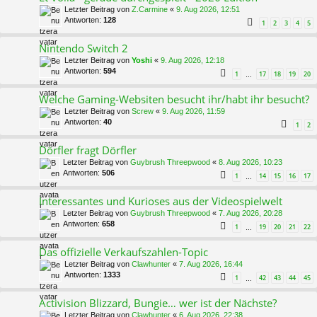
Letzter Beitrag von
Z.Carmine
«
9. Aug 2026, 12:51
Antworten:
128
1
2
3
4
5
Nintendo Switch 2
Letzter Beitrag von
Yoshi
«
9. Aug 2026, 12:18
Antworten:
594
1
17
18
19
20
…
Welche Gaming-Websiten besucht ihr/habt ihr besucht?
Letzter Beitrag von
Screw
«
9. Aug 2026, 11:59
Antworten:
40
1
2
Dörfler fragt Dörfler
Letzter Beitrag von
Guybrush Threepwood
«
8. Aug 2026, 10:23
Antworten:
506
1
14
15
16
17
…
Interessantes und Kurioses aus der Videospielwelt
Letzter Beitrag von
Guybrush Threepwood
«
7. Aug 2026, 20:28
Antworten:
658
1
19
20
21
22
…
Das offizielle Verkaufszahlen-Topic
Letzter Beitrag von
Clawhunter
«
7. Aug 2026, 16:44
Antworten:
1333
1
42
43
44
45
…
Activision Blizzard, Bungie… wer ist der Nächste?
Letzter Beitrag von
Clawhunter
«
6. Aug 2026, 22:38