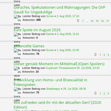
Gerüchte, Spekulationen und Wahrsagungen: Die GVF
Gaudi für Ungeduldige
Letzter Beitrag von
Screw
«
2. Aug 2026, 17:10
Antworten:
488
1
14
15
16
17
…
Eure Spiele im August 2026
Letzter Beitrag von
Darkie
«
2. Aug 2026, 11:01
Antworten:
4
gecancelte Games
Letzter Beitrag von
Screw
«
1. Aug 2026, 22:45
Antworten:
78
1
2
3
Dieser geniale Moment im Mittelmaß (Open Spoilers)
Letzter Beitrag von
Guybrush Threepwood
«
29. Jul 2026, 23:20
Antworten:
10
Entwicklung von Homo- und Bisexualität in
Videospielen
Letzter Beitrag von
Shadowguy
«
29. Jul 2026, 08:30
Antworten:
75
1
2
3
Wie zufrieden seid ihr mit der aktuellen Gen? [2026
Edition]