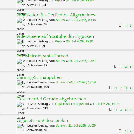
Letzter Beitrag von
Wytz
«
27. Jul 2026, 19:06
Antworten:
11
PlayStation 6 - Gerüchte - Allgemeines
Letzter Beitrag von
Screw
«
27. Jul 2026, 00:10
Antworten:
45
1
2
Videospiele auf Youtube durchgucken
Letzter Beitrag von
Wytz
«
26. Jul 2026, 19:01
Antworten:
4
Der Metroidvania Thread
Letzter Beitrag von
Screw
«
26. Jul 2026, 10:57
Antworten:
67
1
2
3
Gaming-Schnäppchen
Letzter Beitrag von
Screw
«
20. Jul 2026, 17:36
Antworten:
106
1
2
3
4
C‘est merde! Gerade abgebrochen
Letzter Beitrag von
Guybrush Threepwood
«
11. Jul 2026, 12:14
Antworten:
113
1
2
3
4
Legosets zu Videospielen
Letzter Beitrag von
Screw
«
11. Jul 2026, 08:29
Antworten:
48
1
2