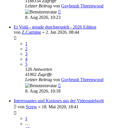
1188334
Zugriffe
Letzter Beitrag
von
Guybrush Threepwood
8. Aug 2026, 10:23
Et Voilà - gerade durchgespielt - 2026 Edition
von
Z.Carmine
»
2. Jan 2026, 08:44
1
2
3
4
5
126
Antworten
41902
Zugriffe
Letzter Beitrag
von
Guybrush Threepwood
8. Aug 2026, 10:18
Interessantes und Kurioses aus der Videospielwelt
von
Screw
»
18. Mai 2020, 18:41
1
…