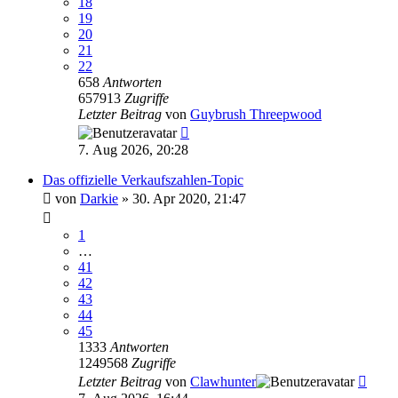
18
19
20
21
22
658
Antworten
657913
Zugriffe
Letzter Beitrag
von
Guybrush Threepwood
7. Aug 2026, 20:28
Das offizielle Verkaufszahlen-Topic
von
Darkie
»
30. Apr 2020, 21:47
1
…
41
42
43
44
45
1333
Antworten
1249568
Zugriffe
Letzter Beitrag
von
Clawhunter