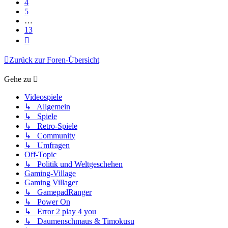
4
5
…
13
Nächste
Zurück zur Foren-Übersicht
Gehe zu
Videospiele
↳ Allgemein
↳ Spiele
↳ Retro-Spiele
↳ Community
↳ Umfragen
Off-Topic
↳ Politik und Weltgeschehen
Gaming-Village
Gaming Villager
↳ GamepadRanger
↳ Power On
↳ Error 2 play 4 you
↳ Daumenschmaus & Timokusu