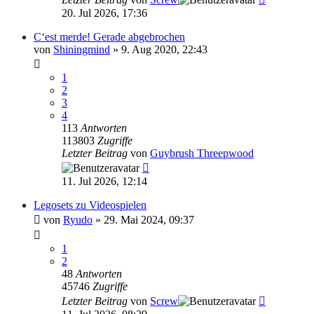
20. Jul 2026, 17:36
C‘est merde! Gerade abgebrochen
von
Shiningmind
»
9. Aug 2020, 22:43
1
2
3
4
113
Antworten
113803
Zugriffe
Letzter Beitrag
von
Guybrush Threepwood
11. Jul 2026, 12:14
Legosets zu Videospielen
von
Ryudo
»
29. Mai 2024, 09:37
1
2
48
Antworten
45746
Zugriffe
Letzter Beitrag
von
Screw