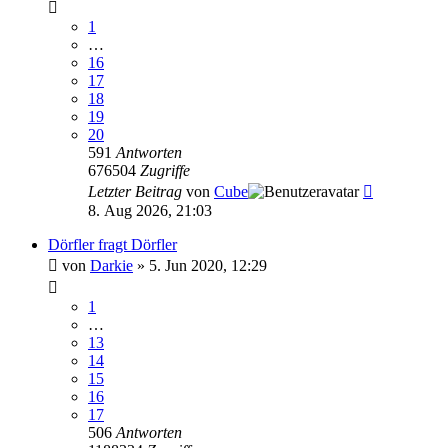
1
…
16
17
18
19
20
591
Antworten
676504
Zugriffe
Letzter Beitrag
von
Cube
8. Aug 2026, 21:03
Dörfler fragt Dörfler
von
Darkie
»
5. Jun 2020, 12:29
1
…
13
14
15
16
17
506
Antworten