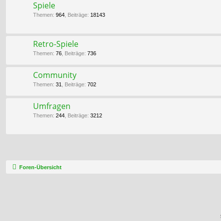
Spiele
Themen
:
964
,
Beiträge
:
18143
Retro-Spiele
Themen
:
76
,
Beiträge
:
736
Community
Themen
:
31
,
Beiträge
:
702
Umfragen
Themen
:
244
,
Beiträge
:
3212
Foren-Übersicht