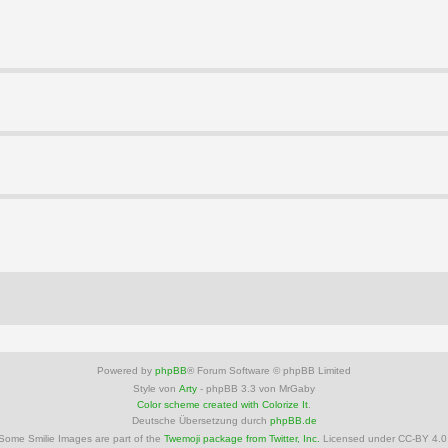
Powered by
phpBB
® Forum Software © phpBB Limited
Style von
Arty
- phpBB 3.3 von MrGaby
Color scheme created with Colorize It
.
Deutsche Übersetzung durch
phpBB.de
Some Smilie Images are part of the
Twemoji package from Twitter, Inc.
Licensed under CC-BY 4.0