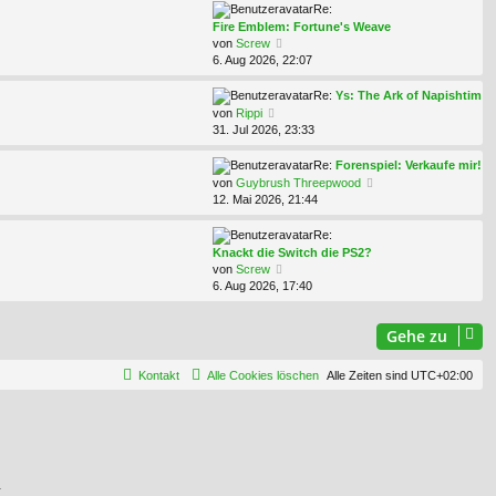
e
Re:
s
Fire Emblem: Fortune's Weave
t
N
von
Screw
e
e
6. Aug 2026, 22:07
r
u
B
e
Re:
Ys: The Ark of Napishtim
e
s
N
von
Rippi
i
t
e
31. Jul 2026, 23:33
t
e
u
r
r
e
Re:
Forenspiel: Verkaufe mir!
a
B
s
N
von
Guybrush Threepwood
g
e
t
e
12. Mai 2026, 21:44
i
e
u
t
r
e
Re:
r
B
s
Knackt die Switch die PS2?
a
e
t
N
von
Screw
g
i
e
e
6. Aug 2026, 17:40
t
r
u
r
B
e
a
e
Gehe zu
s
g
i
t
t
e
Kontakt
Alle Cookies löschen
Alle Zeiten sind
UTC+02:00
r
r
a
B
g
e
i
t
r
a
.