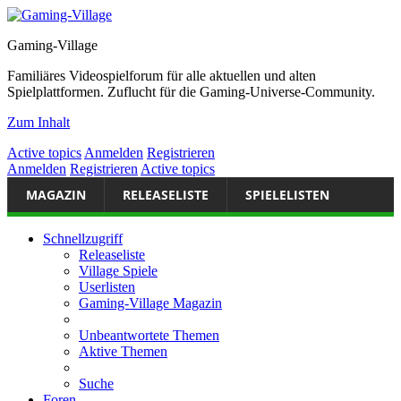
Gaming-Village
Familiäres Videospielforum für alle aktuellen und alten
Spielplattformen. Zuflucht für die Gaming-Universe-Community.
Zum Inhalt
Active topics
Anmelden
Registrieren
Anmelden
Registrieren
Active topics
MAGAZIN
RELEASELISTE
SPIELELISTEN
Schnellzugriff
Releaseliste
Village Spiele
Userlisten
Gaming-Village Magazin
Unbeantwortete Themen
Aktive Themen
Suche
Foren