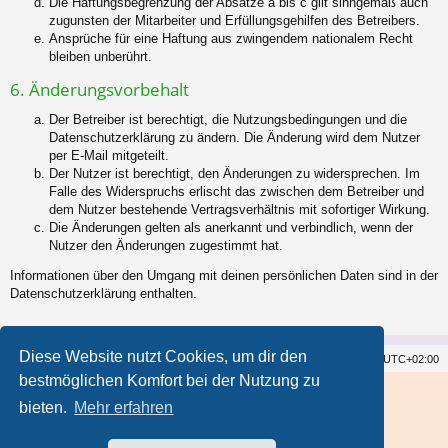
Die Haftungsbegrenzung der Absätze a bis c gilt sinngemäß auch
zugunsten der Mitarbeiter und Erfüllungsgehilfen des Betreibers.
Ansprüche für eine Haftung aus zwingendem nationalem Recht
bleiben unberührt.
6. Änderungsvorbehalt
Der Betreiber ist berechtigt, die Nutzungsbedingungen und die
Datenschutzerklärung zu ändern. Die Änderung wird dem Nutzer
per E-Mail mitgeteilt.
Der Nutzer ist berechtigt, den Änderungen zu widersprechen. Im
Falle des Widerspruchs erlischt das zwischen dem Betreiber und
dem Nutzer bestehende Vertragsverhältnis mit sofortiger Wirkung.
Die Änderungen gelten als anerkannt und verbindlich, wenn der
Nutzer den Änderungen zugestimmt hat.
Informationen über den Umgang mit deinen persönlichen Daten sind in der
Datenschutzerklärung enthalten.
Diese Website nutzt Cookies, um dir den
Foren-Übersicht
Kontakt
Alle Cookies löschen
Alle Zeiten sind
UTC+02:00
bestmöglichen Komfort bei der Nutzung zu
Powered by
phpBB
® Forum Software © phpBB Limited
bieten.
Mehr erfahren
Style von
Arty
- phpBB 3.3 von MrGaby
Color scheme created with Colorize It
.
Deutsche Übersetzung durch
phpBB.de