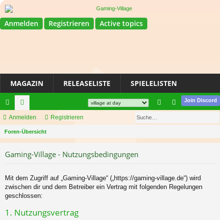
Anmelden
Registrieren
Active topics
MAGAZIN
RELEASELISTE
SPIELELISTEN
Magazin
Join Discord
Su
ch
Anmelden
or
Registrieren
n
eg
S
ne
Foren-Übersicht
en
m
ist
u
llz
el
rie
Gaming-Village - Nutzungsbedingungen
c
ug
de
re
h
e
riff
n
n
Mit dem Zugriff auf „Gaming-Village“ („https://gaming-village.de“) wird
zwischen dir und dem Betreiber ein Vertrag mit folgenden Regelungen
geschlossen:
1. Nutzungsvertrag