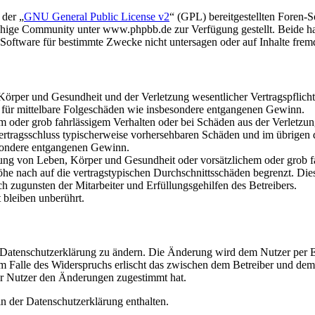
 der „
GNU General Public License v2
“ (GPL) bereitgestellten Foren
hige Community unter www.phpbb.de zur Verfügung gestellt. Beide hab
oftware für bestimmte Zwecke nicht untersagen oder auf Inhalte frem
rper und Gesundheit und der Verletzung wesentlicher Vertragspflichten
ch für mittelbare Folgeschäden wie insbesondere entgangenen Gewinn.
em oder grob fahrlässigem Verhalten oder bei Schäden aus der Verletz
i Vertragsschluss typischerweise vorhersehbaren Schäden und im übrigen
besondere entgangenen Gewinn.
ng von Leben, Körper und Gesundheit oder vorsätzlichem oder grob fah
e nach auf die vertragstypischen Durchschnittsschäden begrenzt. Dies
h zugunsten der Mitarbeiter und Erfüllungsgehilfen des Betreibers.
bleiben unberührt.
e Datenschutzerklärung zu ändern. Die Änderung wird dem Nutzer per E-
m Falle des Widerspruchs erlischt das zwischen dem Betreiber und dem 
er Nutzer den Änderungen zugestimmt hat.
n der Datenschutzerklärung enthalten.