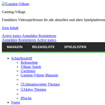
Gaming-Village
Familiäres Videospielforum für alle aktuellen und alten Spielplattf
Zum Inhalt
Active topics
Anmelden
Registrieren
Anmelden
Registrieren
Active topics
MAGAZIN
RELEASELISTE
SPIELELISTEN
Schnellzugriff
Releaseliste
Village Spiele
Userlisten
Gaming-Village Magazin
Unbeantwortete Themen
Aktive Themen
Suche
Foren