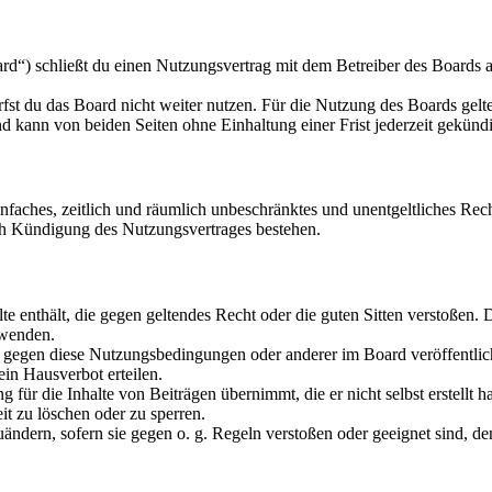
d“) schließt du einen Nutzungsvertrag mit dem Betreiber des Boards ab
fst du das Board nicht weiter nutzen. Für die Nutzung des Boards gelten
 kann von beiden Seiten ohne Einhaltung einer Frist jederzeit gekünd
 einfaches, zeitlich und räumlich unbeschränktes und unentgeltliches R
ch Kündigung des Nutzungsvertrages bestehen.
alte enthält, die gegen geltendes Recht oder die guten Sitten verstoßen. 
rwenden.
n gegen diese Nutzungsbedingungen oder anderer im Board veröffentli
in Hausverbot erteilen.
für die Inhalte von Beiträgen übernimmt, die er nicht selbst erstellt 
it zu löschen oder zu sperren.
uändern, sofern sie gegen o. g. Regeln verstoßen oder geeignet sind, 