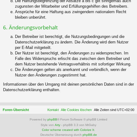
Die Haftungsbegrenzung der Absätze a bis c gilt sinngemäß auch
zugunsten der Mitarbeiter und Erfüllungsgehilfen des Betreibers.
Ansprüche für eine Haftung aus zwingendem nationalem Recht
bleiben unberührt.
6. Änderungsvorbehalt
Der Betreiber ist berechtigt, die Nutzungsbedingungen und die
Datenschutzerklärung zu ändern. Die Änderung wird dem Nutzer
per E-Mail mitgeteilt.
Der Nutzer ist berechtigt, den Änderungen zu widersprechen. Im
Falle des Widerspruchs erlischt das zwischen dem Betreiber und
dem Nutzer bestehende Vertragsverhältnis mit sofortiger Wirkung.
Die Änderungen gelten als anerkannt und verbindlich, wenn der
Nutzer den Änderungen zugestimmt hat.
Informationen über den Umgang mit deinen persönlichen Daten sind in der
Datenschutzerklärung enthalten.
Foren-Übersicht
Kontakt
Alle Cookies löschen
Alle Zeiten sind
UTC+02:00
Powered by
phpBB
® Forum Software © phpBB Limited
Style von
Arty
- phpBB 3.3 von MrGaby
Color scheme created with Colorize It
.
Deutsche Übersetzung durch
phpBB.de