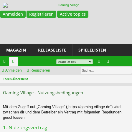
Anmelden
Registrieren
Active topics
MAGAZIN
RELEASELISTE
SPIELELISTEN
Magazin
Join Discord
Su
ch
Anmelden
or
Registrieren
n
eg
S
ne
Foren-Übersicht
en
m
ist
u
llz
el
rie
Gaming-Village - Nutzungsbedingungen
c
ug
de
re
h
e
riff
n
n
Mit dem Zugriff auf „Gaming-Village“ („https://gaming-village.de“) wird
zwischen dir und dem Betreiber ein Vertrag mit folgenden Regelungen
geschlossen:
1. Nutzungsvertrag