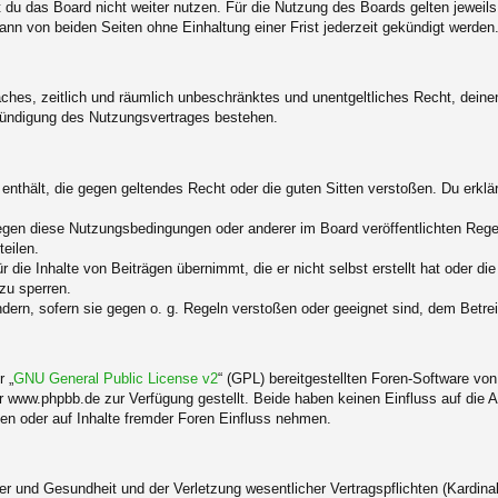
du das Board nicht weiter nutzen. Für die Nutzung des Boards gelten jeweils 
nn von beiden Seiten ohne Einhaltung einer Frist jederzeit gekündigt werden
nfaches, zeitlich und räumlich unbeschränktes und unentgeltliches Recht, dei
Kündigung des Nutzungsvertrages bestehen.
e enthält, die gegen geltendes Recht oder die guten Sitten verstoßen. Du erkl
egen diese Nutzungsbedingungen oder anderer im Board veröffentlichten Rege
eilen.
 die Inhalte von Beiträgen übernimmt, die er nicht selbst erstellt hat oder d
zu sperren.
ndern, sofern sie gegen o. g. Regeln verstoßen oder geeignet sind, dem Betr
 „
GNU General Public License v2
“ (GPL) bereitgestellten Foren-Software v
www.phpbb.de zur Verfügung gestellt. Beide haben keinen Einfluss auf die A
en oder auf Inhalte fremder Foren Einfluss nehmen.
 und Gesundheit und der Verletzung wesentlicher Vertragspflichten (Kardinalp