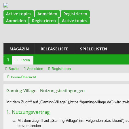
Active topics
Anmelden
Registrieren
Anmelden
Registrieren
Active topics
MAGAZIN
RELEASELISTE
SPIELELISTEN
Foren
ch
Suche
Anmelden
Registrieren
ne
Foren-Übersicht
llz
Gaming-Village - Nutzungsbedingungen
ug
Mit dem Zugriff auf „Gaming-Village“ („https://gaming-village.de“) wird z
riff
1. Nutzungsvertrag
Mit dem Zugriff auf „Gaming-Village“ (im Folgenden „das Board“) s
einverstanden.