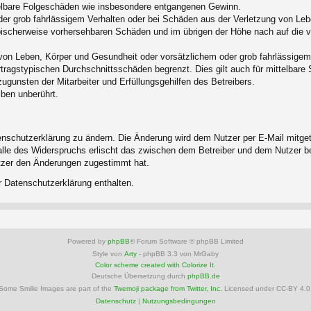
ittelbare Folgeschäden wie insbesondere entgangenen Gewinn.
der grob fahrlässigem Verhalten oder bei Schäden aus der Verletzung von Leb
 typischerweise vorhersehbaren Schäden und im übrigen der Höhe nach auf die 
von Leben, Körper und Gesundheit oder vorsätzlichem oder grob fahrlässigem 
tragstypischen Durchschnittsschäden begrenzt. Dies gilt auch für mittelbar
gunsten der Mitarbeiter und Erfüllungsgehilfen des Betreibers.
ben unberührt.
enschutzerklärung zu ändern. Die Änderung wird dem Nutzer per E-Mail mitgete
alle des Widerspruchs erlischt das zwischen dem Betreiber und dem Nutzer be
utzer den Änderungen zugestimmt hat.
r Datenschutzerklärung enthalten.
Powered by
phpBB
® Forum Software © phpBB Limited
Style von
Arty
- phpBB 3.3 von MrGaby
Color scheme created with Colorize It
.
Deutsche Übersetzung durch
phpBB.de
Some Smilie Images are part of the
Twemoji package from Twitter, Inc.
Licensed under CC-BY 4.0
Datenschutz
|
Nutzungsbedingungen