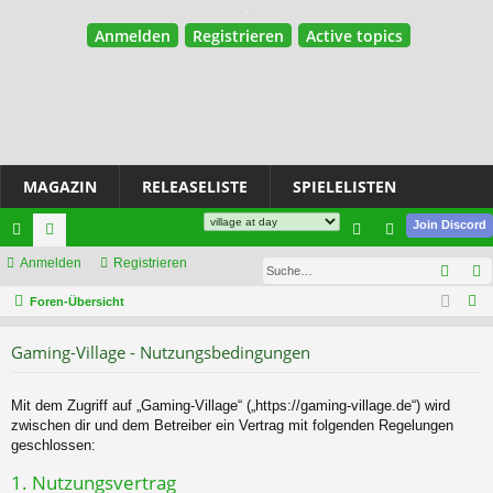
Anmelden
Registrieren
Active topics
MAGAZIN
RELEASELISTE
SPIELELISTEN
Magazin
Join Discord
ch
Anmelden
or
Registrieren
n
eg
Such
ne
en
m
ist
S
Foren-Übersicht
u
llz
el
rie
Gaming-Village - Nutzungsbedingungen
c
ug
de
re
h
riff
n
n
e
Mit dem Zugriff auf „Gaming-Village“ („https://gaming-village.de“) wird
zwischen dir und dem Betreiber ein Vertrag mit folgenden Regelungen
geschlossen:
1. Nutzungsvertrag