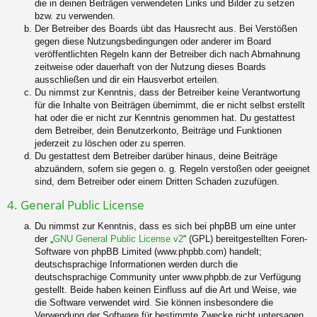
die in deinen Beiträgen verwendeten Links und Bilder zu setzen
bzw. zu verwenden.
Der Betreiber des Boards übt das Hausrecht aus. Bei Verstößen
gegen diese Nutzungsbedingungen oder anderer im Board
veröffentlichten Regeln kann der Betreiber dich nach Abmahnung
zeitweise oder dauerhaft von der Nutzung dieses Boards
ausschließen und dir ein Hausverbot erteilen.
Du nimmst zur Kenntnis, dass der Betreiber keine Verantwortung
für die Inhalte von Beiträgen übernimmt, die er nicht selbst erstellt
hat oder die er nicht zur Kenntnis genommen hat. Du gestattest
dem Betreiber, dein Benutzerkonto, Beiträge und Funktionen
jederzeit zu löschen oder zu sperren.
Du gestattest dem Betreiber darüber hinaus, deine Beiträge
abzuändern, sofern sie gegen o. g. Regeln verstoßen oder geeignet
sind, dem Betreiber oder einem Dritten Schaden zuzufügen.
4. General Public License
Du nimmst zur Kenntnis, dass es sich bei phpBB um eine unter
der „
GNU General Public License v2
“ (GPL) bereitgestellten Foren-
Software von phpBB Limited (www.phpbb.com) handelt;
deutschsprachige Informationen werden durch die
deutschsprachige Community unter www.phpbb.de zur Verfügung
gestellt. Beide haben keinen Einfluss auf die Art und Weise, wie
die Software verwendet wird. Sie können insbesondere die
Verwendung der Software für bestimmte Zwecke nicht untersagen