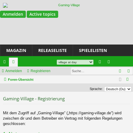
Anmelden
Active topics
MAGAZIN
RELEASELISTE
SPIELELISTEN
Magazin
Join Discord
Such
ch
Anmelden
or
Registrieren
n
eg
S
ne
Foren-Übersicht
en
m
ist
u
llz
el
rie
Sprache:
c
Gaming-Village - Registrierung
ug
de
re
h
e
riff
n
n
Mit dem Zugriff auf „Gaming-Village“ („https://gaming-village.de“) wird
zwischen dir und dem Betreiber ein Vertrag mit folgenden Regelungen
geschlossen: