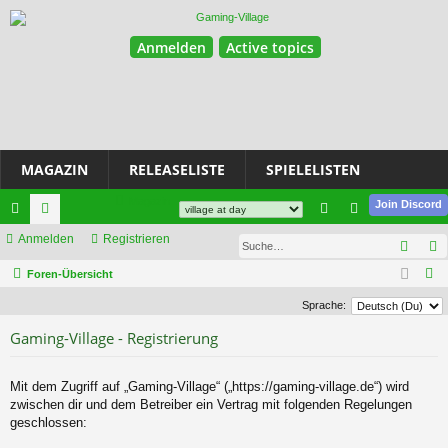
Anmelden
Active topics
MAGAZIN
RELEASELISTE
SPIELELISTEN
Magazin
Join Discord
ch
Anmelden
or
Registrieren
n
eg
Such
ne
en
m
ist
S
Foren-Übersicht
u
llz
el
rie
Sprache:
c
ug
de
re
Gaming-Village - Registrierung
h
riff
n
n
e
Mit dem Zugriff auf „Gaming-Village“ („https://gaming-village.de“) wird
zwischen dir und dem Betreiber ein Vertrag mit folgenden Regelungen
geschlossen: