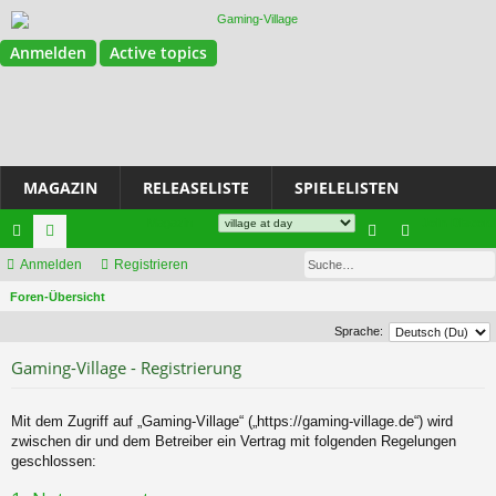
Anmelden
Active topics
MAGAZIN
RELEASELISTE
SPIELELISTEN
Magazin
Join Discord
Su
ch
Anmelden
or
Registrieren
n
eg
S
ne
Foren-Übersicht
en
m
ist
u
llz
el
rie
Sprache:
c
Gaming-Village - Registrierung
ug
de
re
h
e
riff
n
n
Mit dem Zugriff auf „Gaming-Village“ („https://gaming-village.de“) wird
zwischen dir und dem Betreiber ein Vertrag mit folgenden Regelungen
geschlossen: