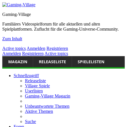
Gaming-Village
Familiäres Videospielforum für alle aktuellen und alten
Spielplattformen. Zuflucht für die Gaming-Universe-Community.
Zum Inhalt
Active topics
Anmelden
Registrieren
Anmelden
Registrieren
Active topics
MAGAZIN
RELEASELISTE
SPIELELISTEN
Schnellzugriff
Releaseliste
Village Spiele
Userlisten
Gaming-Village Magazin
Unbeantwortete Themen
Aktive Themen
Suche
Foren