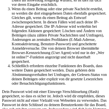
Daten als notwendig festgelegt wurden, so ist dies für dich
vor deren Eingabe ersichtlich.
Wenn du einen Beitrag oder eine private Nachricht erstellst,
so werden die dort eingegebenen Daten ebenfalls gespeichert.
Gleiches gilt, wenn du einen Beitrag als Entwurf
zwischenspeicherst. In diesen Fällen wird auch deine IP-
Adresse gespeichert. Die IP-Adresse wird weiterhin bei
folgenden Aktionen gespeichert: Löschen und Ändern von
Beiträgen (dazu zählen Private Nachrichten und Umfragen),
Änderungen an zentralen Profildaten (E-Mail-Adresse,
Kontoaktivierung, Benutzer-Passwort) und gescheiterte
Anmeldeversuche. Die von deinem Browser übermittelte
Browser-Kennzeichnung (User Agent) wird nur in der „Wer
ist online?“-Funktion angezeigt und nicht dauerhaft
gespeichert.
Schließlich erfordern einzelne Funktionen des Boards, dass
weitere Daten gespeichert werden. Dazu gehören dein
Abstimmungsverhalten bei Umfragen, der Gelesen-Status von
deinen Beiträgen oder explizit von dir gesetzte Lesezeichen
oder Benachrichtigungsfunktionen.
Dein Passwort wird mit einer Einwege-Verschlüsselung (Hash)
gespeichert, so dass es sicher ist. Jedoch wird dir empfohlen, dieses
Passwort nicht auf einer Vielzahl von Webseiten zu verwenden. Das
Passwort ist dein Schlüssel zu deinem Benutzerkonto für das Board,