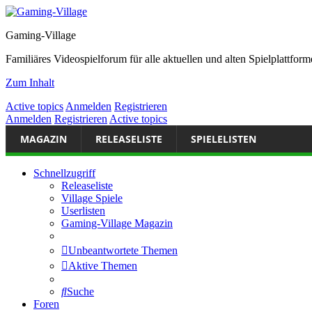
Gaming-Village
Familiäres Videospielforum für alle aktuellen und alten Spielplattf
Zum Inhalt
Active topics
Anmelden
Registrieren
Anmelden
Registrieren
Active topics
MAGAZIN
RELEASELISTE
SPIELELISTEN
Schnellzugriff
Releaseliste
Village Spiele
Userlisten
Gaming-Village Magazin
Unbeantwortete Themen
Aktive Themen
Suche
Foren