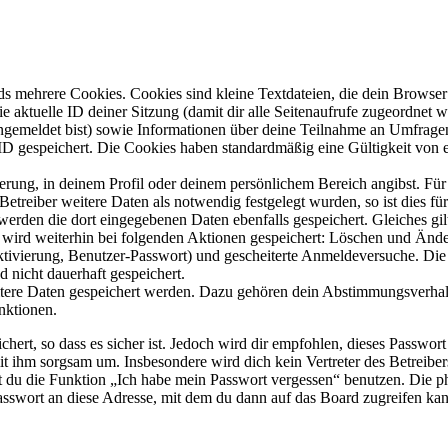
s mehrere Cookies. Cookies sind kleine Textdateien, die dein Browser 
ie aktuelle ID deiner Sitzung (damit dir alle Seitenaufrufe zugeordnet
angemeldet bist) sowie Informationen über deine Teilnahme an Umfragen
ID gespeichert. Die Cookies haben standardmäßig eine Gültigkeit von e
ierung, in deinem Profil oder deinem persönlichem Bereich angibst. Für
reiber weitere Daten als notwendig festgelegt wurden, so ist dies für 
 werden die dort eingegebenen Daten ebenfalls gespeichert. Gleiches gi
e wird weiterhin bei folgenden Aktionen gespeichert: Löschen und Änd
ktivierung, Benutzer-Passwort) und gescheiterte Anmeldeversuche. D
d nicht dauerhaft gespeichert.
eitere Daten gespeichert werden. Dazu gehören dein Abstimmungsverhal
nktionen.
ert, so dass es sicher ist. Jedoch wird dir empfohlen, dieses Passwor
it ihm sorgsam um. Insbesondere wird dich kein Vertreter des Betreibe
nst du die Funktion „Ich habe mein Passwort vergessen“ benutzen. Di
asswort an diese Adresse, mit dem du dann auf das Board zugreifen kan