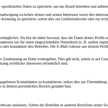
r spezifizierten Daten zu speichern, um das Board betreiben und anbiet
ssenabwägung zwischen deinen und seinen Interessen sowie den Interes
-Kennung zu speichern, sofern dies zur Gefahrenabwehr oder zur recht
möglichen. Du bist dir daher bewusst, dass die Daten deines Profils und
mationen nur für einen eingeschränkten Nutzerkreis (z. B. andere regist
oder kontaktiere den Betreiber. Die E-Mail-Adresse aus deinem Profil 
r Zustimmung an Dritte weitergeben. Dies gilt nicht, sofern er auf Gr
zung rechtlicher Interessen erforderlich sind.
ngegebenen Kontaktdaten zu kontaktieren, sofern dies zur Übermittlung z
s in deinem persönlichen Bereich gestattet hast.
oftware umfassen. Sofern der Betreiber in anderen Bereichen seiner So