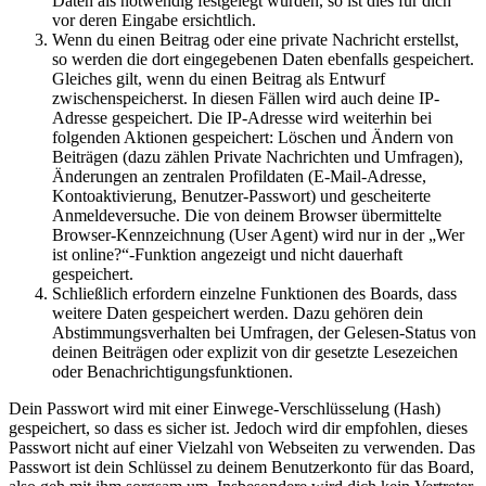
Daten als notwendig festgelegt wurden, so ist dies für dich
vor deren Eingabe ersichtlich.
Wenn du einen Beitrag oder eine private Nachricht erstellst,
so werden die dort eingegebenen Daten ebenfalls gespeichert.
Gleiches gilt, wenn du einen Beitrag als Entwurf
zwischenspeicherst. In diesen Fällen wird auch deine IP-
Adresse gespeichert. Die IP-Adresse wird weiterhin bei
folgenden Aktionen gespeichert: Löschen und Ändern von
Beiträgen (dazu zählen Private Nachrichten und Umfragen),
Änderungen an zentralen Profildaten (E-Mail-Adresse,
Kontoaktivierung, Benutzer-Passwort) und gescheiterte
Anmeldeversuche. Die von deinem Browser übermittelte
Browser-Kennzeichnung (User Agent) wird nur in der „Wer
ist online?“-Funktion angezeigt und nicht dauerhaft
gespeichert.
Schließlich erfordern einzelne Funktionen des Boards, dass
weitere Daten gespeichert werden. Dazu gehören dein
Abstimmungsverhalten bei Umfragen, der Gelesen-Status von
deinen Beiträgen oder explizit von dir gesetzte Lesezeichen
oder Benachrichtigungsfunktionen.
Dein Passwort wird mit einer Einwege-Verschlüsselung (Hash)
gespeichert, so dass es sicher ist. Jedoch wird dir empfohlen, dieses
Passwort nicht auf einer Vielzahl von Webseiten zu verwenden. Das
Passwort ist dein Schlüssel zu deinem Benutzerkonto für das Board,