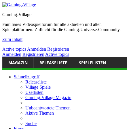
Gaming-Village
Familiäres Videospielforum für alle aktuellen und alten
Spielplattformen. Zuflucht für die Gaming-Universe-Community.
Zum Inhalt
Active topics
Anmelden
Registrieren
Anmelden
Registrieren
Active topics
MAGAZIN
RELEASELISTE
SPIELELISTEN
Schnellzugriff
Releaseliste
Village Spiele
Userlisten
Gaming-Village Magazin
Unbeantwortete Themen
Aktive Themen
Suche
Foren