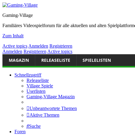
Gaming-Village
Familiäres Videospielforum für alle aktuellen und alten Spielplattf
Zum Inhalt
Active topics
Anmelden
Registrieren
Anmelden
Registrieren
Active topics
MAGAZIN
RELEASELISTE
SPIELELISTEN
Schnellzugriff
Releaseliste
Village Spiele
Userlisten
Gaming-Village Magazin
Unbeantwortete Themen
Aktive Themen
Suche
Foren