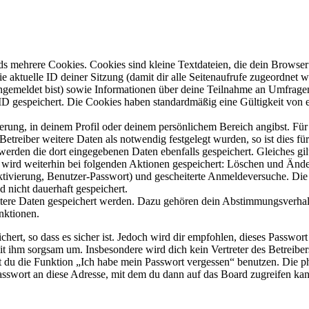
s mehrere Cookies. Cookies sind kleine Textdateien, die dein Browser 
ie aktuelle ID deiner Sitzung (damit dir alle Seitenaufrufe zugeordnet
angemeldet bist) sowie Informationen über deine Teilnahme an Umfragen
ID gespeichert. Die Cookies haben standardmäßig eine Gültigkeit von e
ierung, in deinem Profil oder deinem persönlichem Bereich angibst. Für
reiber weitere Daten als notwendig festgelegt wurden, so ist dies für 
 werden die dort eingegebenen Daten ebenfalls gespeichert. Gleiches gi
e wird weiterhin bei folgenden Aktionen gespeichert: Löschen und Änd
ktivierung, Benutzer-Passwort) und gescheiterte Anmeldeversuche. D
d nicht dauerhaft gespeichert.
eitere Daten gespeichert werden. Dazu gehören dein Abstimmungsverhal
nktionen.
ert, so dass es sicher ist. Jedoch wird dir empfohlen, dieses Passwor
it ihm sorgsam um. Insbesondere wird dich kein Vertreter des Betreibe
nst du die Funktion „Ich habe mein Passwort vergessen“ benutzen. Di
asswort an diese Adresse, mit dem du dann auf das Board zugreifen kan