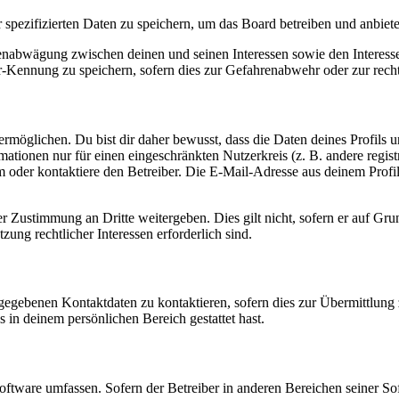
r spezifizierten Daten zu speichern, um das Board betreiben und anbiet
ssenabwägung zwischen deinen und seinen Interessen sowie den Interes
-Kennung zu speichern, sofern dies zur Gefahrenabwehr oder zur recht
möglichen. Du bist dir daher bewusst, dass die Daten deines Profils und
mationen nur für einen eingeschränkten Nutzerkreis (z. B. andere regist
oder kontaktiere den Betreiber. Die E-Mail-Adresse aus deinem Profil 
r Zustimmung an Dritte weitergeben. Dies gilt nicht, sofern er auf Gr
zung rechtlicher Interessen erforderlich sind.
ngegebenen Kontaktdaten zu kontaktieren, sofern dies zur Übermittlung z
s in deinem persönlichen Bereich gestattet hast.
oftware umfassen. Sofern der Betreiber in anderen Bereichen seiner So