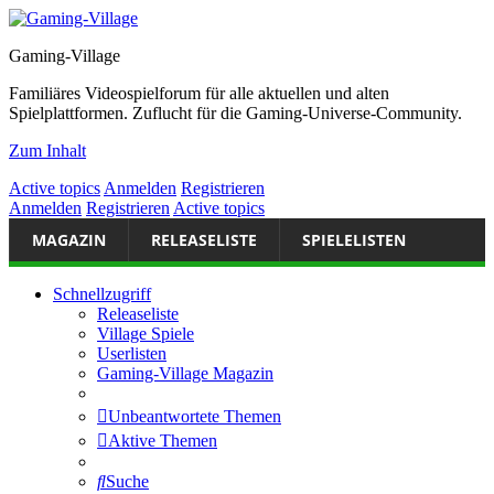
Gaming-Village
Familiäres Videospielforum für alle aktuellen und alten
Spielplattformen. Zuflucht für die Gaming-Universe-Community.
Zum Inhalt
Active topics
Anmelden
Registrieren
Anmelden
Registrieren
Active topics
MAGAZIN
RELEASELISTE
SPIELELISTEN
Schnellzugriff
Releaseliste
Village Spiele
Userlisten
Gaming-Village Magazin
Unbeantwortete Themen
Aktive Themen
Suche