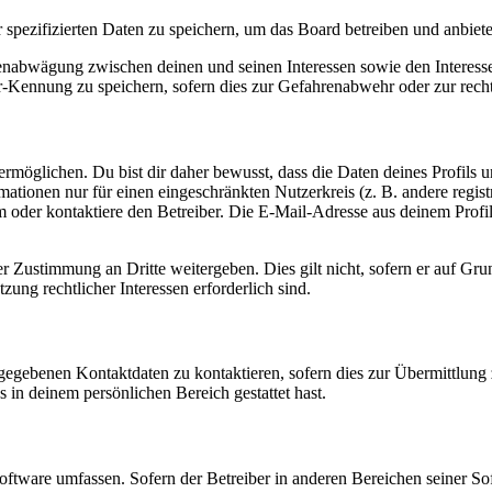
r spezifizierten Daten zu speichern, um das Board betreiben und anbiet
ssenabwägung zwischen deinen und seinen Interessen sowie den Interes
-Kennung zu speichern, sofern dies zur Gefahrenabwehr oder zur recht
möglichen. Du bist dir daher bewusst, dass die Daten deines Profils und
mationen nur für einen eingeschränkten Nutzerkreis (z. B. andere regist
oder kontaktiere den Betreiber. Die E-Mail-Adresse aus deinem Profil 
r Zustimmung an Dritte weitergeben. Dies gilt nicht, sofern er auf Gr
zung rechtlicher Interessen erforderlich sind.
ngegebenen Kontaktdaten zu kontaktieren, sofern dies zur Übermittlung z
s in deinem persönlichen Bereich gestattet hast.
oftware umfassen. Sofern der Betreiber in anderen Bereichen seiner So