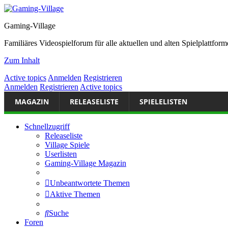
Gaming-Village
Familiäres Videospielforum für alle aktuellen und alten Spielplattf
Zum Inhalt
Active topics
Anmelden
Registrieren
Anmelden
Registrieren
Active topics
MAGAZIN
RELEASELISTE
SPIELELISTEN
Schnellzugriff
Releaseliste
Village Spiele
Userlisten
Gaming-Village Magazin
Unbeantwortete Themen
Aktive Themen
Suche
Foren