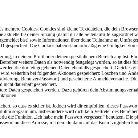
s mehrere Cookies. Cookies sind kleine Textdateien, die dein Browser 
ie aktuelle ID deiner Sitzung (damit dir alle Seitenaufrufe zugeordnet
angemeldet bist) sowie Informationen über deine Teilnahme an Umfragen
ID gespeichert. Die Cookies haben standardmäßig eine Gültigkeit von e
ierung, in deinem Profil oder deinem persönlichem Bereich angibst. Für
reiber weitere Daten als notwendig festgelegt wurden, so ist dies für 
 werden die dort eingegebenen Daten ebenfalls gespeichert. Gleiches gi
e wird weiterhin bei folgenden Aktionen gespeichert: Löschen und Änd
ktivierung, Benutzer-Passwort) und gescheiterte Anmeldeversuche. D
d nicht dauerhaft gespeichert.
eitere Daten gespeichert werden. Dazu gehören dein Abstimmungsverhal
nktionen.
ert, so dass es sicher ist. Jedoch wird dir empfohlen, dieses Passwor
it ihm sorgsam um. Insbesondere wird dich kein Vertreter des Betreibe
nst du die Funktion „Ich habe mein Passwort vergessen“ benutzen. Di
asswort an diese Adresse, mit dem du dann auf das Board zugreifen kan