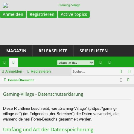
Anmelden
Registrieren
Active topics
MAGAZIN
RELEASELISTE
SPIELELISTEN
Magazin
Join Discord
Such
ch
Anmelden
or
Registrieren
n
eg
S
ne
Foren-Übersicht
en
m
ist
u
llz
el
rie
Gaming-Village - Datenschutzerklärung
c
ug
de
re
h
e
riff
n
n
Diese Richtlinie beschreibt, wie „Gaming-Village“ („https://gaming-
village.de“) (im Folgenden „der Betreiber“) die Daten verwendet, die
während deines Foren-Besuchs gesammelt werden.
Umfang und Art der Datenspeicherung