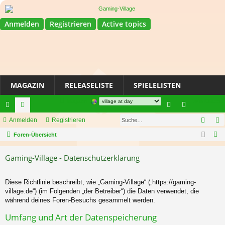
Anmelden
Registrieren
Active topics
MAGAZIN
RELEASELISTE
SPIELELISTEN
Magazin
Join Discord
Such
ch
Anmelden
or
Registrieren
n
eg
S
ne
Foren-Übersicht
en
m
ist
u
llz
el
rie
Gaming-Village - Datenschutzerklärung
c
ug
de
re
h
e
riff
n
n
Diese Richtlinie beschreibt, wie „Gaming-Village“ („https://gaming-
village.de“) (im Folgenden „der Betreiber“) die Daten verwendet, die
während deines Foren-Besuchs gesammelt werden.
Umfang und Art der Datenspeicherung