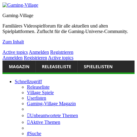
Gaming-Village
Familiäres Videospielforum für alle aktuellen und alten
Spielplattformen. Zuflucht für die Gaming-Universe-Community.
Zum Inhalt
Active topics
Anmelden
Registrieren
Anmelden
Registrieren
Active topics
MAGAZIN
RELEASELISTE
SPIELELISTEN
Schnellzugriff
Releaseliste
Village Spiele
Userlisten
Gaming-Village Magazin
Unbeantwortete Themen
Aktive Themen
Suche