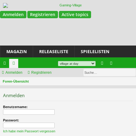
Anmelden
Registrieren
Active topics
MAGAZIN
RELEASELISTE
SPIELELISTEN
Magazin
Join Discord
Su
ch
Anmelden
or
Registrieren
n
eg
S
ne
Foren-Übersicht
en
m
ist
u
llz
el
rie
Anmelden
c
ug
de
re
h
Benutzername:
e
riff
n
n
Passwort:
Ich habe mein Passwort vergessen