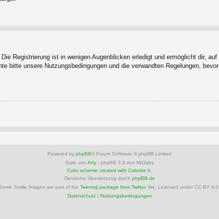
ie Registrierung ist in wenigen Augenblicken erledigt und ermöglicht dir, au
te bitte unsere Nutzungsbedingungen und die verwandten Regelungen, bevor du
Powered by
phpBB
® Forum Software © phpBB Limited
Style von
Arty
- phpBB 3.3 von MrGaby
Color scheme created with Colorize It
.
Deutsche Übersetzung durch
phpBB.de
Some Smilie Images are part of the
Twemoji package from Twitter, Inc.
Licensed under CC-BY 4.0
Datenschutz
|
Nutzungsbedingungen