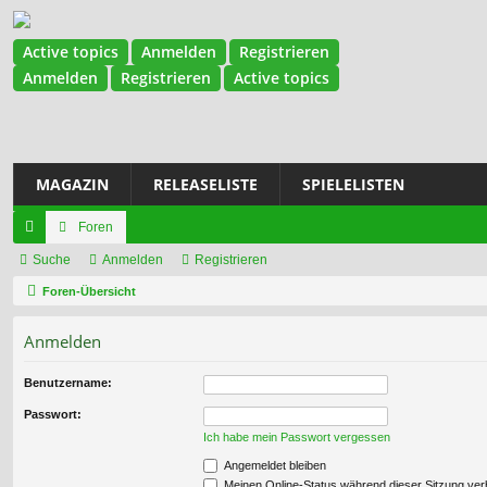
Active topics
Anmelden
Registrieren
Anmelden
Registrieren
Active topics
MAGAZIN
RELEASELISTE
SPIELELISTEN
Foren
ch
Suche
Anmelden
Registrieren
ne
Foren-Übersicht
llz
Anmelden
ug
Benutzername:
riff
Passwort:
Ich habe mein Passwort vergessen
Angemeldet bleiben
Meinen Online-Status während dieser Sitzung ve