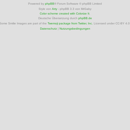
Powered by
phpBB
® Forum Software © phpBB Limited
Style von
Arty
- phpBB 3.3 von MrGaby
Color scheme created with Colorize It
.
Deutsche Übersetzung durch
phpBB.de
Some Smilie Images are part of the
Twemoji package from Twitter, Inc.
Licensed under CC-BY 4.0
Datenschutz
|
Nutzungsbedingungen