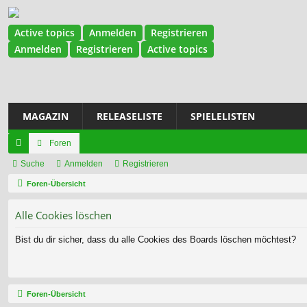
Active topics
Anmelden
Registrieren
Anmelden
Registrieren
Active topics
MAGAZIN
RELEASELISTE
SPIELELISTEN
Foren
ch
Suche
Anmelden
Registrieren
ne
Foren-Übersicht
llz
Alle Cookies löschen
ug
Bist du dir sicher, dass du alle Cookies des Boards löschen möchtest?
riff
Foren-Übersicht