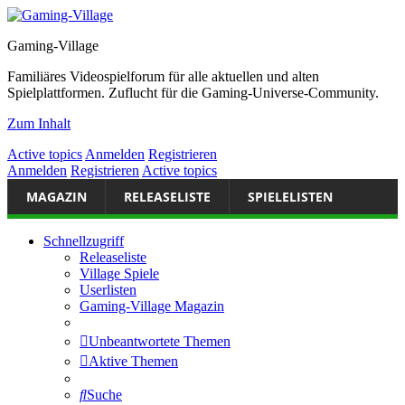
Gaming-Village
Familiäres Videospielforum für alle aktuellen und alten
Spielplattformen. Zuflucht für die Gaming-Universe-Community.
Zum Inhalt
Active topics
Anmelden
Registrieren
Anmelden
Registrieren
Active topics
MAGAZIN
RELEASELISTE
SPIELELISTEN
Schnellzugriff
Releaseliste
Village Spiele
Userlisten
Gaming-Village Magazin
Unbeantwortete Themen
Aktive Themen
Suche