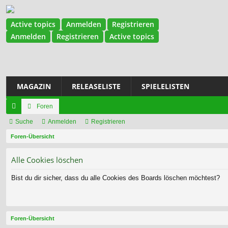
Active topics
Anmelden
Registrieren
Anmelden
Registrieren
Active topics
MAGAZIN
RELEASELISTE
SPIELELISTEN
Foren
ch
Suche
Anmelden
Registrieren
ne
Foren-Übersicht
llz
Alle Cookies löschen
ug
Bist du dir sicher, dass du alle Cookies des Boards löschen möchtest?
riff
Foren-Übersicht