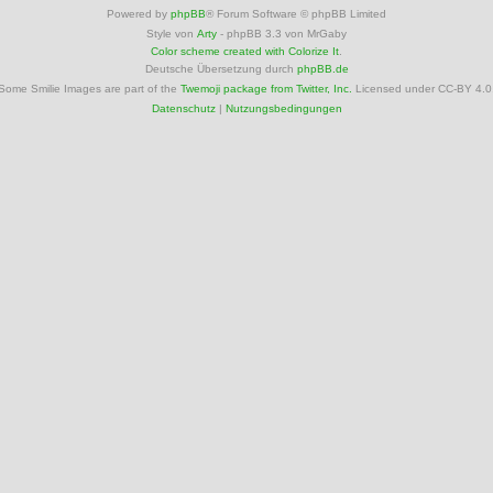
Powered by
phpBB
® Forum Software © phpBB Limited
Style von
Arty
- phpBB 3.3 von MrGaby
Color scheme created with Colorize It
.
Deutsche Übersetzung durch
phpBB.de
Some Smilie Images are part of the
Twemoji package from Twitter, Inc.
Licensed under CC-BY 4.0
Datenschutz
|
Nutzungsbedingungen