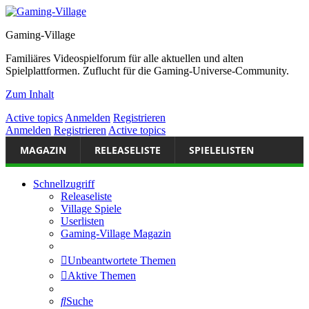
Gaming-Village
Familiäres Videospielforum für alle aktuellen und alten
Spielplattformen. Zuflucht für die Gaming-Universe-Community.
Zum Inhalt
Active topics
Anmelden
Registrieren
Anmelden
Registrieren
Active topics
MAGAZIN
RELEASELISTE
SPIELELISTEN
Schnellzugriff
Releaseliste
Village Spiele
Userlisten
Gaming-Village Magazin
Unbeantwortete Themen
Aktive Themen
Suche