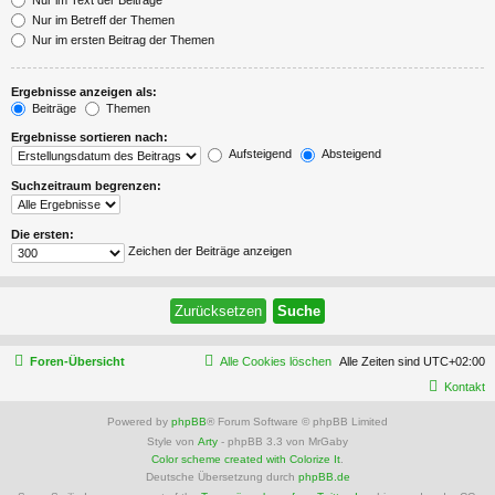
Nur im Betreff der Themen
Nur im ersten Beitrag der Themen
Ergebnisse anzeigen als:
Beiträge
Themen
Ergebnisse sortieren nach:
Aufsteigend
Absteigend
Suchzeitraum begrenzen:
Die ersten:
Zeichen der Beiträge anzeigen
Foren-Übersicht
Alle Cookies löschen
Alle Zeiten sind
UTC+02:00
Kontakt
Powered by
phpBB
® Forum Software © phpBB Limited
Style von
Arty
- phpBB 3.3 von MrGaby
Color scheme created with Colorize It
.
Deutsche Übersetzung durch
phpBB.de