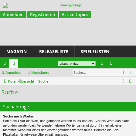
Anmelden
Registrieren
Active topics
MAGAZIN
RELEASELISTE
SPIELELISTEN
Magazin
Join Discord
Such
ch
Anmelden
or
Registrieren
n
eg
S
ne
Foren-Übersicht
en
Suche
m
ist
u
Suche
llz
el
rie
c
ug
de
re
h
Suchanfrage
e
riff
n
n
Suche nach Wörtern:
Setze ein
+
vor ein Wort, das gefunden werden muss und ein
-
vor ein Wort, das nicht
gefunden werden darf. Verwende mehrere Wörter getrennt durch
|
innerhalb einer
Klammer, wenn nur eines der Wörter gefunden werden muss. Benutze ein * als
Platzhalter für teilweise Übereinstimmungen.