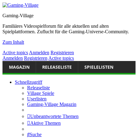
Gaming-Village
Familiäres Videospielforum für alle aktuellen und alten
Spielplattformen. Zuflucht für die Gaming-Universe-Community.
Zum Inhalt
Active topics
Anmelden
Registrieren
Anmelden
Registrieren
Active topics
MAGAZIN
RELEASELISTE
SPIELELISTEN
Schnellzugriff
Releaseliste
Village Spiele
Userlisten
Gaming-Village Magazin
Unbeantwortete Themen
Aktive Themen
Suche