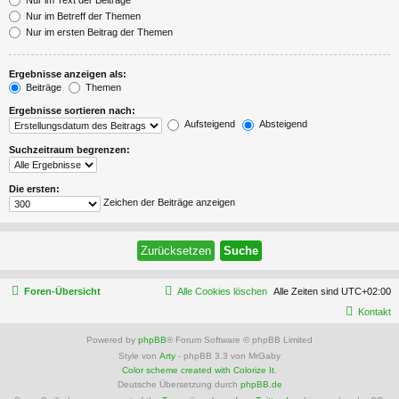
Nur im Betreff der Themen
Nur im ersten Beitrag der Themen
Ergebnisse anzeigen als:
Beiträge
Themen
Ergebnisse sortieren nach:
Aufsteigend
Absteigend
Suchzeitraum begrenzen:
Die ersten:
Zeichen der Beiträge anzeigen
Foren-Übersicht
Alle Cookies löschen
Alle Zeiten sind
UTC+02:00
Kontakt
Powered by
phpBB
® Forum Software © phpBB Limited
Style von
Arty
- phpBB 3.3 von MrGaby
Color scheme created with Colorize It
.
Deutsche Übersetzung durch
phpBB.de