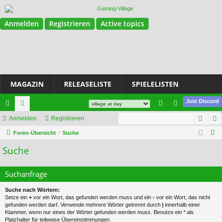
Anmelden
Registrieren
Active topics
MAGAZIN
RELEASELISTE
SPIELELISTEN
Magazin
Join Discord
Such
ch
Anmelden
or
Registrieren
n
eg
S
ne
Foren-Übersicht
en
Suche
m
ist
u
Suche
llz
el
rie
c
ug
de
re
h
Suchanfrage
e
riff
n
n
Suche nach Wörtern:
Setze ein
+
vor ein Wort, das gefunden werden muss und ein
-
vor ein Wort, das nicht
gefunden werden darf. Verwende mehrere Wörter getrennt durch
|
innerhalb einer
Klammer, wenn nur eines der Wörter gefunden werden muss. Benutze ein * als
Platzhalter für teilweise Übereinstimmungen.