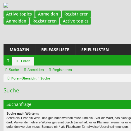
Active topics
Anmelden
Registrieren
Anmelden
Registrieren
Active topics
MAGAZIN
RELEASELISTE
SPIELELISTEN
Foren
ch
Suche
Anmelden
Registrieren
ne
Foren-Übersicht
Suche
llz
Suche
ug
Suchanfrage
riff
Suche nach Wörtern:
Setze ein
+
vor ein Wort, das gefunden werden muss und ein
-
vor ein Wort, das nicht 
darf. Verwende mehrere Wörter getrennt durch
|
innerhalb einer Klammer, wenn nur ein
gefunden werden muss. Benutze ein * als Platzhalter für teilweise Übereinstimmungen.